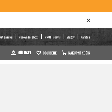
vat zásilku
Porovnání zboží
PROFI servis
Služby
Kariéra
MŮJ ÚČET
OBLÍBENÉ
NÁKUPNÍ KOŠÍK