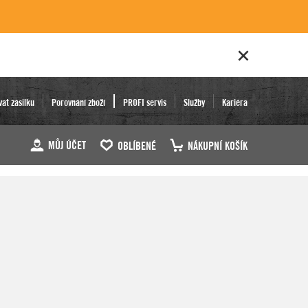
vat zásilku
Porovnání zboží
PROFI servis
Služby
Kariéra
MŮJ ÚČET
OBLÍBENÉ
NÁKUPNÍ KOŠÍK