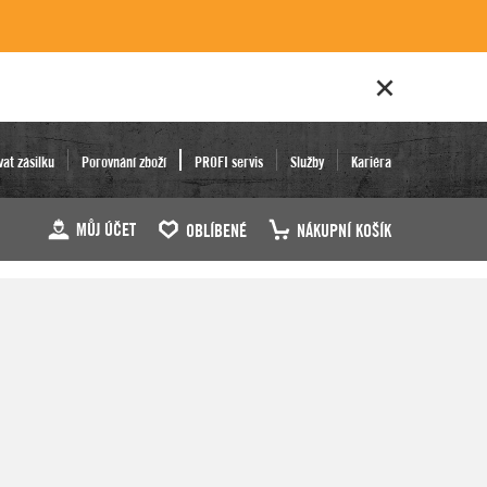
vat zásilku
Porovnání zboží
PROFI servis
Služby
Kariéra
MŮJ ÚČET
OBLÍBENÉ
NÁKUPNÍ KOŠÍK