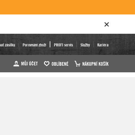
vat zásilku
Porovnání zboží
PROFI servis
Služby
Kariéra
MŮJ ÚČET
OBLÍBENÉ
NÁKUPNÍ KOŠÍK