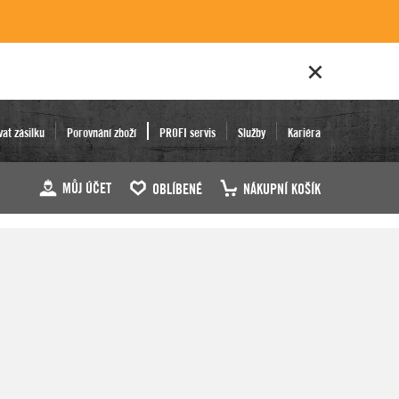
vat zásilku
Porovnání zboží
PROFI servis
Služby
Kariéra
MŮJ ÚČET
OBLÍBENÉ
NÁKUPNÍ KOŠÍK