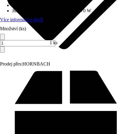
Hmotnost
:
1,3 kg
Jmenovitý počáteční příkon
:
0 W - 570 W
Více informací o zboží
Množství (ks)
1 ks
Prodej přes:
HORNBACH