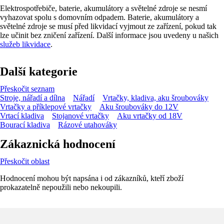
Elektrospotřebiče, baterie, akumulátory a světelné zdroje se nesmí
vyhazovat spolu s domovním odpadem. Baterie, akumulátory a
světelné zdroje se musí před likvidací vyjmout ze zařízení, pokud tak
lze učinit bez zničení zařízení. Další informace jsou uvedeny u našich
služeb likvidace
.
Další kategorie
Přeskočit seznam
Stroje, nářadí a dílna
Nářadí
Vrtačky, kladiva, aku šroubováky
Vrtačky a příklepové vrtačky
Aku šroubováky do 12V
Vrtací kladiva
Stojanové vrtačky
Aku vrtačky od 18V
Bourací kladiva
Rázové utahováky
Zákaznická hodnocení
Přeskočit oblast
Hodnocení mohou být napsána i od zákazníků, kteří zboží
prokazatelně nepoužili nebo nekoupili.