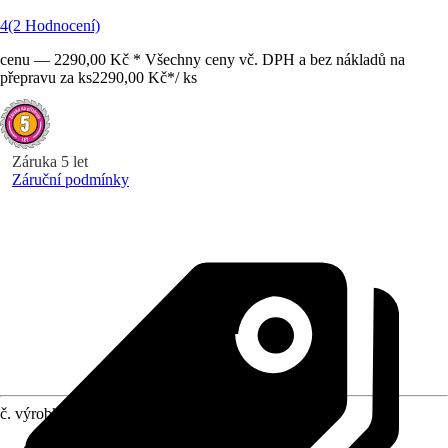
4
(2 Hodnocení)
cenu — 2290,00 Kč * Všechny ceny vč. DPH a bez nákladů na
přepravu za ks
2290,00 Kč
*
/
ks
Záruka 5 let
Záruční podmínky
č. výrobku
8208267
Úpínací systém
:
1/4" vnitřní šestihran