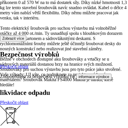
příkonem 0 až 570 W na to má dostatek síly. Díky nízké hmotnosti 1,3
kg lze tento stavební šroubovák navíc snadno ovládat. Kabel o délce 4
metry vám nabízí větší flexibilitu. Díky němu můžete pracovat jak
venku, tak v interiéru.
Tento elektrický šroubovák pro suchou výstavbu má volnoběžné
otáčky až 4 000 ot./min. Ty usnadňují spolu s hloubkovým dorazem
práci se sádrokartonem a sádrovláknitými deskami. S
Zobrazit více
rychlomontážními šrouby můžete ještě účinněji šroubovat desky do
nosných konstrukcí nebo realizovat jiné stavební záměry.
Bezpečnost výrobků
Běžně v obchodech dostupné aku šroubováky a vrtačky se u
sádrových materiálů dostanou brzy na hranice svých možností.
Přeskočit oblast
Šroubováky pro suchou výstavbu jsou pro tyto práce jako stvořené.
Vaše výhody: Už víte, co podniknete za projekt se sádrovým
Zodpovědnost za bezpečnost výrobku viz
.
informace výrobce
materiálem? Šroubovák Makita FS4000 Makita je nářadí, které
hledáte!
likvidace odpadu
Přeskočit oblast