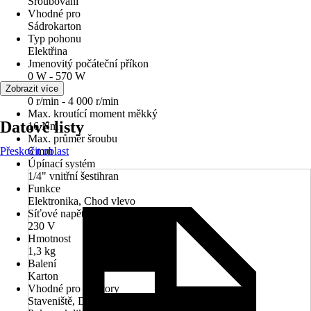
Šroubování
Vhodné pro
Sádrokarton
Typ pohonu
Elektřina
Jmenovitý počáteční příkon
0 W - 570 W
Otáčky
Zobrazit více
0 r/min - 4 000 r/min
Max. kroutící moment měkký
Datové listy
16 Nm
Max. průměr šroubu
Přeskočit oblast
6 mm
Úpínací systém
1/4" vnitřní šestihran
Funkce
Elektronika, Chod vlevo
Síťové napětí
230 V
Hmotnost
1,3 kg
Balení
Karton
Vhodné pro prostory
Staveniště, Dílna