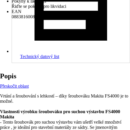
Pokyny k likvidaci
Řiďte se pokyny pro likvidaci
EAN
088381600842, 2007003413217
Technický datový list
Popis
Přeskočit oblast
Vrtání a šroubování s lehkostí – díky šroubováku Makita FS4000 je to
možné.
Vlastnosti výrobku šroubováku pro suchou výstavbu FS4000
Makita
- Tento šroubovák pro suchou výstavbu vám ušetří velké množství
práce , je ideální pro stavební materiály ze sádry. Se jmenovitým