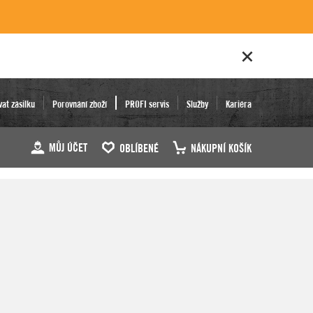
vat zásilku
Porovnání zboží
PROFI servis
Služby
Kariéra
MŮJ ÚČET
OBLÍBENÉ
NÁKUPNÍ KOŠÍK