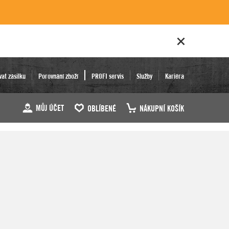
vat zásilku
Porovnání zboží
PROFI servis
Služby
Kariéra
MŮJ ÚČET
OBLÍBENÉ
NÁKUPNÍ KOŠÍK