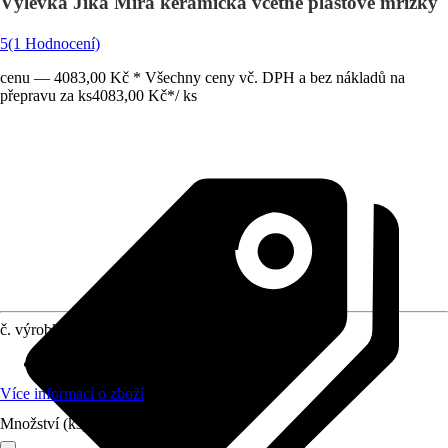
Výlevka Jika Mira keramická včetně plastové mřížky
5
(1 Hodnocení)
cenu — 4083,00 Kč * Všechny ceny vč. DPH a bez nákladů na
přepravu za ks
4083,00 Kč
*
/
ks
č. výrobku
4299570
Materiál
:
Sanitární keramika
Více informací o zboží
Množství (ks)