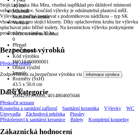
Stojící výlevka Jika Mira, vhodná například pro úklidové místnosti
46 cm
veřejných budov. Součástí výlevky je odnímatelná plastová mříž.
Materiál
Výlevku je možné instalovat s podomítkovou nádržkou – typ SK
Sanitární keramika
vhodnou mj. pro stojící klozety. Díky oplachovému kruhu lze výlevku
Varianta
splachovat jako běžné toalety. Na keramickou výlevku poskytujeme
-
prodlouženou záruku 10 let.
Počet otvorů na kohout
0
Přepad
Bezpečnost výrobků
Bez přepadu
Kód výrobku
H8510460000001
Přeskočit oblast
Oblast využití
Interiér
Zodpovědnost za bezpečnost výrobku viz
.
informace výrobce
Rozměry (ŠxH)
43.5 x 50.0 cm
EAN
Další kategorie
2004299570006, 4014804605046
Přeskočit seznam
Koupelna a sanitární zařízení
Sanitární keramika
Výlevky
WC
Umyvadla
Záchodová prkénka
Pisoáry
Příslušenství k sanitární keramice
Bidety
Kompletní koupelny
Zákaznická hodnocení