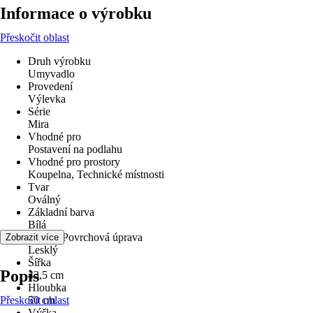
Informace o výrobku
Přeskočit oblast
Druh výrobku
Umyvadlo
Provedení
Výlevka
Série
Mira
Vhodné pro
Postavení na podlahu
Vhodné pro prostory
Koupelna, Technické místnosti
Tvar
Oválný
Základní barva
Bílá
Povrch/Povrchová úprava
Zobrazit více
Lesklý
Šířka
Popis
43,5 cm
Hloubka
Přeskočit oblast
50 cm
Výška