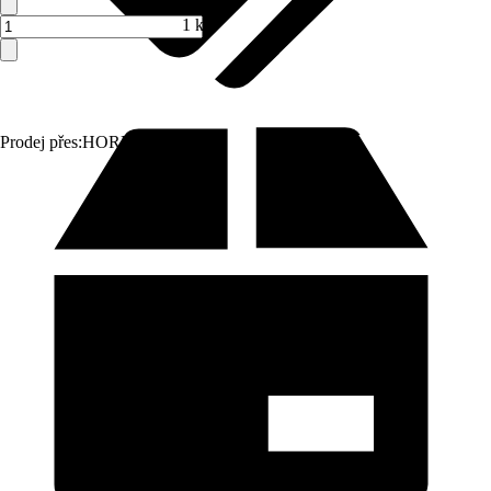
1 ks
Prodej přes:
HORNBACH