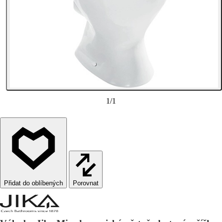
1
/
1
Porovnat