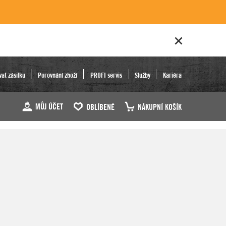
vat zásilku
Porovnání zboží
PROFI servis
Služby
Kariéra
MŮJ ÚČET
OBLÍBENÉ
NÁKUPNÍ KOŠÍK