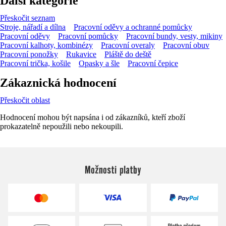
Další kategorie
Přeskočit seznam
Stroje, nářadí a dílna
Pracovní oděvy a ochranné pomůcky
Pracovní oděvy
Pracovní pomůcky
Pracovní bundy, vesty, mikiny
Pracovní kalhoty, kombinézy
Pracovní overaly
Pracovní obuv
Pracovní ponožky
Rukavice
Pláště do deště
Pracovní trička, košile
Opasky a šle
Pracovní čepice
Zákaznická hodnocení
Přeskočit oblast
Hodnocení mohou být napsána i od zákazníků, kteří zboží
prokazatelně nepoužili nebo nekoupili.
Možnosti platby