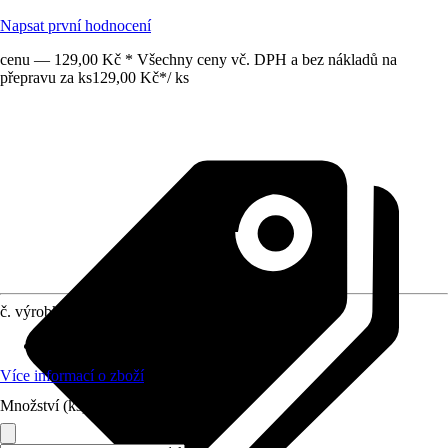
Napsat první hodnocení
cenu — 129,00 Kč * Všechny ceny vč. DPH a bez nákladů na
přepravu za ks
129,00 Kč
*
/
ks
č. výrobku
6233787
Materiál
:
Plast
Více informací o zboží
Množství (ks)