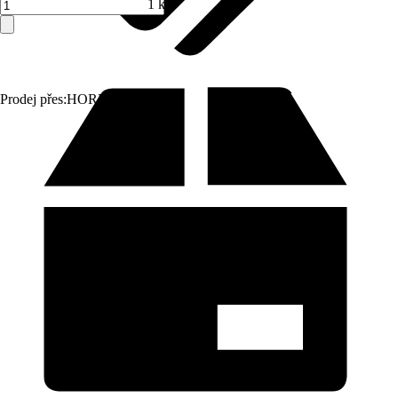
1 ks
Prodej přes:
HORNBACH