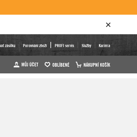
vat zásilku
Porovnání zboží
PROFI servis
Služby
Kariéra
MŮJ ÚČET
OBLÍBENÉ
NÁKUPNÍ KOŠÍK