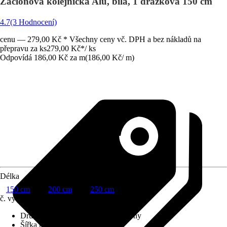
Záclonová kolejnička Alu, bílá, 1 drážková 150 cm
4.7
(3 Hodnocení)
cenu — 279,00 Kč * Všechny ceny vč. DPH a bez nákladů na
přepravu za ks
279,00 Kč
*
/
ks
Odpovídá 186,00 Kč za m
(
186,00 Kč
/
m
)
Délka
150 cm
200 cm
250 cm
č. výrobku
8670921
Druh výrobku
:
Kolejnička na záclony
Šířka pojezdové drážky
:
6 mm