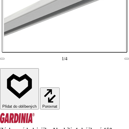
1
/
4
Porovnat