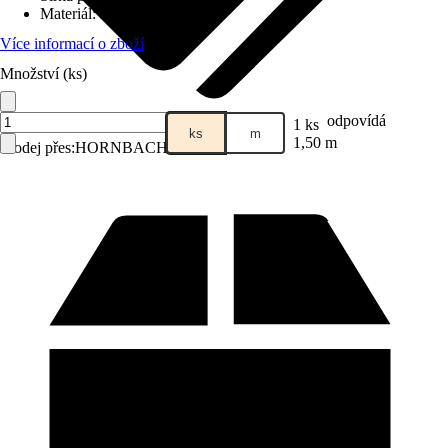
Materiál
:
Hliník
Více informací o zboží
Množství (ks)
odpovídá
1 ks
ks
m
1,50 m
Prodej přes:
HORNBACH