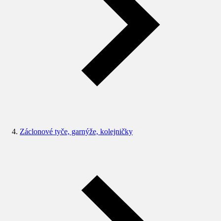
Záclonové tyče, garnýže, kolejničky