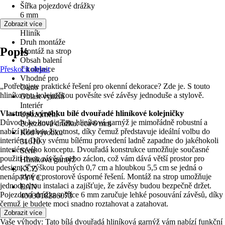
Šířka pojezdové drážky
6 mm
Materiál
Zobrazit více
Hliník
Druh montáže
Popis
Montáž na strop
Obsah balení
Přeskočit oblast
1 kolejnice
Vhodné pro
„Potřebujete praktické řešení pro okenní dekorace? Zde je. S touto
Okno
hliníkovou kolejničkou pověsíte své závěsy jednoduše a stylově.
Oblast využití
Interiér
Vlastnosti výrobku bílé dvouřadé hliníkové kolejničky
Upozornění
Důvody ke koupi: Tato hliníková garnýž je mimořádně robustní a
Pojezdová drážka: cca 6 mm
nabízí dlouhou životnost, díky čemuž představuje ideální volbu do
Kód výrobku
interiéru. Díky svému bílému provedení ladně zapadne do jakéhokoli
31610
interiérového konceptu. Dvouřadá konstrukce umožňuje současné
Série
použití dvou závěsů nebo záclon, což vám dává větší prostor pro
Hliníková garnýž
design. S výškou pouhých 0,7 cm a hloubkou 5,5 cm se jedná o
KČZ
nenápadné a prostorově úsporné řešení. Montáž na strop umožňuje
7YYC
jednoduchou instalaci a zajišťuje, že závěsy budou bezpečně držet.
EAN
Pojezdová drážka o šířce 6 mm zaručuje lehké posouvání závěsů, díky
4003018286073
čemuž je budete moci snadno roztahovat a zatahovat.
Zobrazit více
Vaše výhody: Tato bílá dvouřadá hliníková garnýž vám nabízí funkční