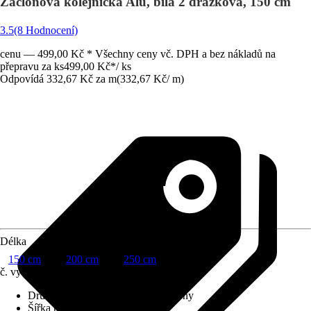
Záclonová kolejnička Alu, bílá 2 drážková, 150 cm
3.5
(8 Hodnocení)
cenu — 499,00 Kč * Všechny ceny vč. DPH a bez nákladů na
přepravu za ks
499,00 Kč
*
/
ks
Odpovídá 332,67 Kč za m
(
332,67 Kč
/
m
)
Délka
150 cm
200 cm
250 cm
č. výrobku
8783913
Druh výrobku
:
Kolejnička na záclony
Šířka pojezdové drážky
:
6 mm