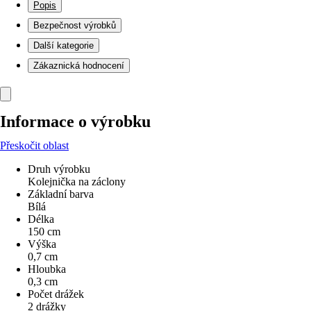
Popis
Bezpečnost výrobků
Další kategorie
Zákaznická hodnocení
Informace o výrobku
Přeskočit oblast
Druh výrobku
Kolejnička na záclony
Základní barva
Bílá
Délka
150 cm
Výška
0,7 cm
Hloubka
0,3 cm
Počet drážek
2 drážky