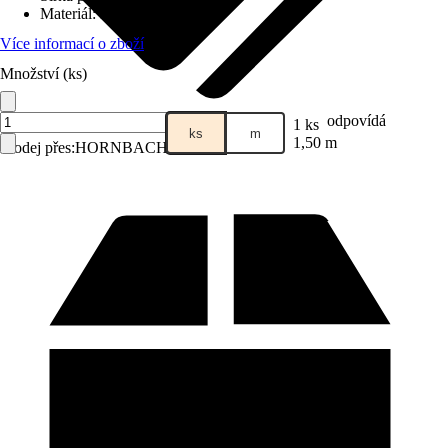
Materiál
:
Hliník
Více informací o zboží
Množství (ks)
odpovídá
1 ks
ks
m
1,50 m
Prodej přes:
HORNBACH