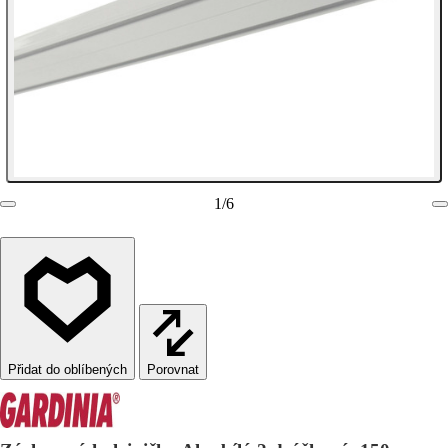
1
/
6
Porovnat