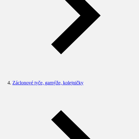
Záclonové tyče, garnýže, kolejničky