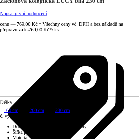
Záclonová kolejnička LUCY bílá 230 cm
Napsat první hodnocení
cenu — 769,00 Kč * Všechny ceny vč. DPH a bez nákladů na
přepravu za ks
769,00 Kč
*
/
ks
Délka
160 cm
200 cm
230 cm
č. výrobku
10524320
Druh výrobku
:
Kolejnička na záclony
Šířka pojezdové drážky
:
6 mm
Materiál
:
Hliník