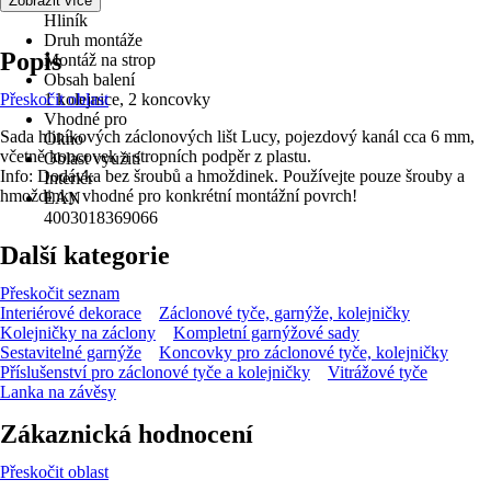
Materiál
Zobrazit více
Hliník
Druh montáže
Popis
Montáž na strop
Obsah balení
Přeskočit oblast
1 kolejnice, 2 koncovky
Vhodné pro
Sada hliníkových záclonových lišt Lucy, pojezdový kanál cca 6 mm,
Okno
včetně koncovek a stropních podpěr z plastu.
Oblast využití
Info: Dodávka bez šroubů a hmoždinek. Používejte pouze šrouby a
Interiér
hmoždinky vhodné pro konkrétní montážní povrch!
EAN
4003018369066
Další kategorie
Přeskočit seznam
Interiérové dekorace
Záclonové tyče, garnýže, kolejničky
Kolejničky na záclony
Kompletní garnýžové sady
Sestavitelné garnýže
Koncovky pro záclonové tyče, kolejničky
Příslušenství pro záclonové tyče a kolejničky
Vitrážové tyče
Lanka na závěsy
Zákaznická hodnocení
Přeskočit oblast