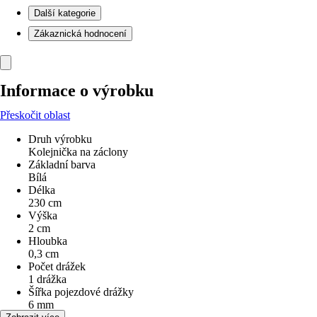
Další kategorie
Zákaznická hodnocení
Informace o výrobku
Přeskočit oblast
Druh výrobku
Kolejnička na záclony
Základní barva
Bílá
Délka
230 cm
Výška
2 cm
Hloubka
0,3 cm
Počet drážek
1 drážka
Šířka pojezdové drážky
6 mm