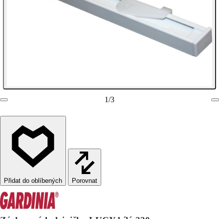
1
/
3
Porovnat