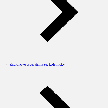
Záclonové tyče, garnýže, kolejničky