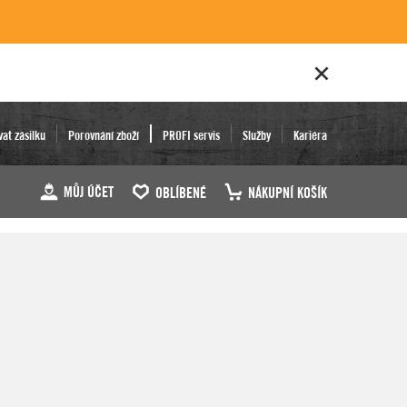
vat zásilku
Porovnání zboží
PROFI servis
Služby
Kariéra
MŮJ ÚČET
OBLÍBENÉ
NÁKUPNÍ KOŠÍK