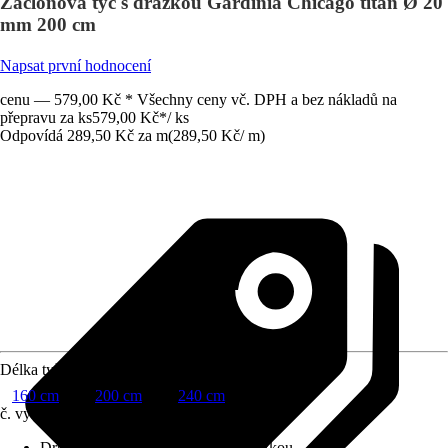
Záclonová tyč s drážkou Gardinia Chicago titan Ø 20
mm 200 cm
Napsat první hodnocení
cenu — 579,00 Kč * Všechny ceny vč. DPH a bez nákladů na
přepravu za ks
579,00 Kč
*
/
ks
Odpovídá 289,50 Kč za m
(
289,50 Kč
/
m
)
Délka tyče
160 cm
200 cm
240 cm
č. výrobku
6635754
Druh výrobku
:
Záclonová tyč s drážkou