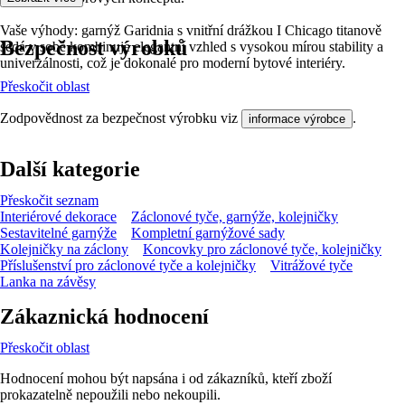
Vaše výhody: garnýž Garidnia s vnitřní drážkou I Chicago titanově
Bezpečnost výrobků
šedá v sobě kombinuje elegantní vzhled s vysokou mírou stability a
univerzálnosti, což je dokonalé pro moderní bytové interiéry.
Přeskočit oblast
Zodpovědnost za bezpečnost výrobku viz
.
informace výrobce
Další kategorie
Přeskočit seznam
Interiérové dekorace
Záclonové tyče, garnýže, kolejničky
Sestavitelné garnýže
Kompletní garnýžové sady
Kolejničky na záclony
Koncovky pro záclonové tyče, kolejničky
Příslušenství pro záclonové tyče a kolejničky
Vitrážové tyče
Lanka na závěsy
Zákaznická hodnocení
Přeskočit oblast
Hodnocení mohou být napsána i od zákazníků, kteří zboží
prokazatelně nepoužili nebo nekoupili.