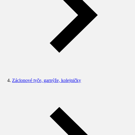
Záclonové tyče, garnýže, kolejničky