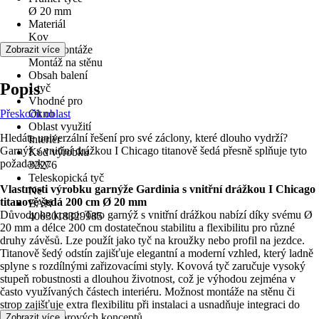
Ø 20 mm
Materiál
Kov
Druh montáže
Zobrazit více
Montáž na stěnu
Obsah balení
Popis
1 tyč
Vhodné pro
Přeskočit oblast
Okno
Oblast využití
Hledáte univerzální řešení pro své záclony, které dlouho vydrží?
Interiér
Garnýž s vnitřní drážkou I Chicago titanově šedá přesně splňuje tyto
Kód výrobku
požadavky.
32276
Teleskopická tyč
Vlastnosti výrobku garnýže Gardinia s vnitřní drážkou I Chicago
Ne
titanově šedá 200 cm Ø 20 mm
EAN
Důvody ke koupi: Tato garnýž s vnitřní drážkou nabízí díky svému Ø
4003018329985
20 mm a délce 200 cm dostatečnou stabilitu a flexibilitu pro různé
druhy závěsů. Lze použít jako tyč na kroužky nebo profil na jezdce.
Titanově šedý odstín zajišťuje elegantní a moderní vzhled, který ladně
splyne s rozdílnými zařizovacími styly. Kovová tyč zaručuje vysoký
stupeň robustnosti a dlouhou životnost, což je výhodou zejména v
často využívaných částech interiéru. Možnost montáže na stěnu či
strop zajišťuje extra flexibilitu při instalaci a usnadňuje integraci do
různých prostorových konceptů.
Zobrazit více