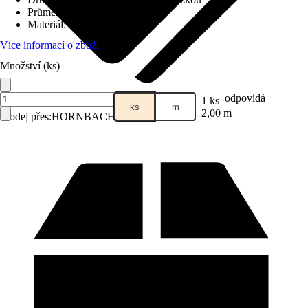
Průměr tyče
:
Ø 20 mm
Materiál
:
Kov
Více informací o zboží
Množství (ks)
odpovídá
1 ks
ks
m
2,00 m
Prodej přes:
HORNBACH