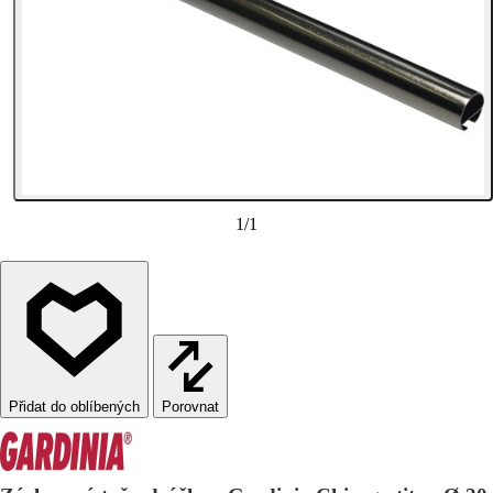
1
/
1
Porovnat