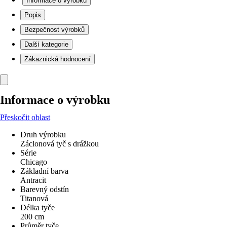
Informace o výrobku
Popis
Bezpečnost výrobků
Další kategorie
Zákaznická hodnocení
Informace o výrobku
Přeskočit oblast
Druh výrobku
Záclonová tyč s drážkou
Série
Chicago
Základní barva
Antracit
Barevný odstín
Titanová
Délka tyče
200 cm
Průměr tyče