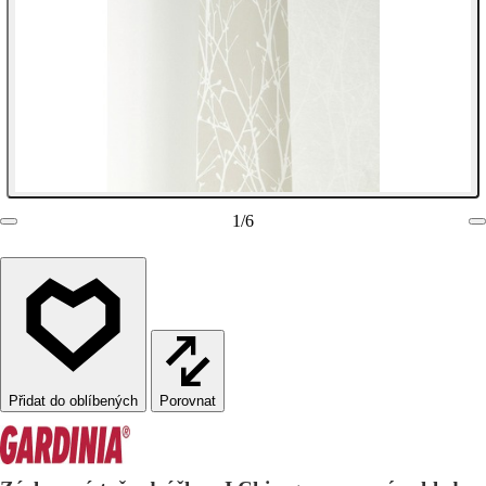
1
/
6
Porovnat