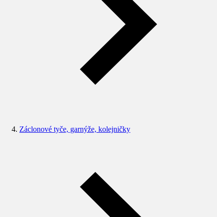
Záclonové tyče, garnýže, kolejničky