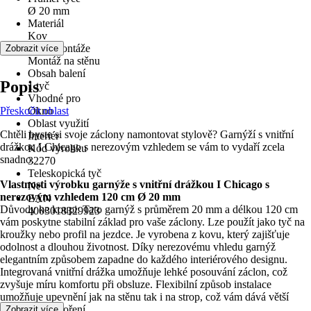
Ø 20 mm
Materiál
Kov
Druh montáže
Zobrazit více
Montáž na stěnu
Obsah balení
Popis
1 tyč
Vhodné pro
Přeskočit oblast
Okno
Oblast využití
Chtěli byste si svoje záclony namontovat stylově? Garnýží s vnitřní
Interiér
drážkou I Chicago s nerezovým vzhledem se vám to vydaří zcela
Kód výrobku
snadno.
32270
Teleskopická tyč
Vlastnosti výrobku garnýže s vnitřní drážkou I Chicago s
Ne
nerezovým vzhledem 120 cm Ø 20 mm
EAN
Důvody ke koupi: Tato garnýž s průměrem 20 mm a délkou 120 cm
4003018329923
vám poskytne stabilní základ pro vaše záclony. Lze použít jako tyč na
kroužky nebo profil na jezdce. Je vyrobena z kovu, který zajišťuje
odolnost a dlouhou životnost. Díky nerezovému vhledu garnýž
elegantním způsobem zapadne do každého interiérového designu.
Integrovaná vnitřní drážka umožňuje lehké posouvání záclon, což
zvyšuje míru komfortu při obsluze. Flexibilní způsob instalace
umožňuje upevnění jak na stěnu tak i na strop, což vám dává větší
svobodu při tvoření.
Zobrazit více