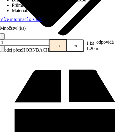
Průměr tyče
:
Ø 20 mm
Materiál
:
Kov
Více informací o zboží
Množství (ks)
odpovídá
1 ks
ks
m
1,20 m
Prodej přes:
HORNBACH