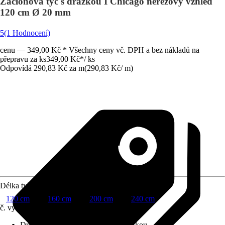
Záclonová tyč s drážkou I Chicago nerezový vzhled
120 cm Ø 20 mm
5
(1 Hodnocení)
cenu — 349,00 Kč * Všechny ceny vč. DPH a bez nákladů na
přepravu za ks
349,00 Kč
*
/
ks
Odpovídá 290,83 Kč za m
(
290,83 Kč
/
m
)
Délka tyče
120 cm
160 cm
200 cm
240 cm
č. výrobku
6635748
Druh výrobku
:
Záclonová tyč s drážkou