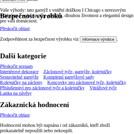
Vaše výhody: tato garnýž s vnitřní drážkou I Chicago s nerezovým
Bezpečnost výrobků
vzhledem v sobě spojuje stabilitu, dlouhou životnost a elegantní design
pro vaši domácnost.
Přeskočit oblast
Zodpovědnost za bezpečnost výrobku viz
.
informace výrobce
Další kategorie
Přeskočit seznam
Interiérové dekorace
Záclonové tyče, garnýže, kolejničky
Sestavitelné garnýže
Kompletní garnýžové sady
Kolejničky na záclony
Koncovky pro záclonové tyče, kolejničky
Příslušenství pro záclonové tyče a kolejničky
Vitrážové tyče
Lanka na závěsy
Zákaznická hodnocení
Přeskočit oblast
Hodnocení mohou být napsána i od zákazníků, kteří zboží
prokazatelně nepoužili nebo nekoupili.