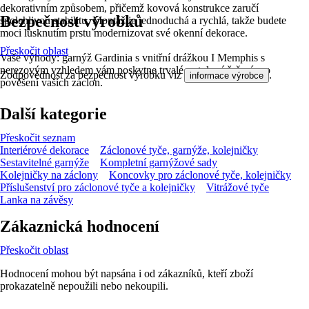
dekorativním způsobem, přičemž kovová konstrukce zaručí
Bezpečnost výrobků
spolehlivou stabilitu. Montáž je jednoduchá a rychlá, takže budete
moci lusknutím prstu modernizovat své okenní dekorace.
Přeskočit oblast
Vaše výhody: garnýž Gardinia s vnitřní drážkou I Memphis s
nerezovým vzhledem vám poskytne trvalé a stylové řešení pro
Zodpovědnost za bezpečnost výrobku viz
.
informace výrobce
pověšení vašich záclon.
Další kategorie
Přeskočit seznam
Interiérové dekorace
Záclonové tyče, garnýže, kolejničky
Sestavitelné garnýže
Kompletní garnýžové sady
Kolejničky na záclony
Koncovky pro záclonové tyče, kolejničky
Příslušenství pro záclonové tyče a kolejničky
Vitrážové tyče
Lanka na závěsy
Zákaznická hodnocení
Přeskočit oblast
Hodnocení mohou být napsána i od zákazníků, kteří zboží
prokazatelně nepoužili nebo nekoupili.