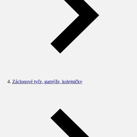
Záclonové tyče, garnýže, kolejničky