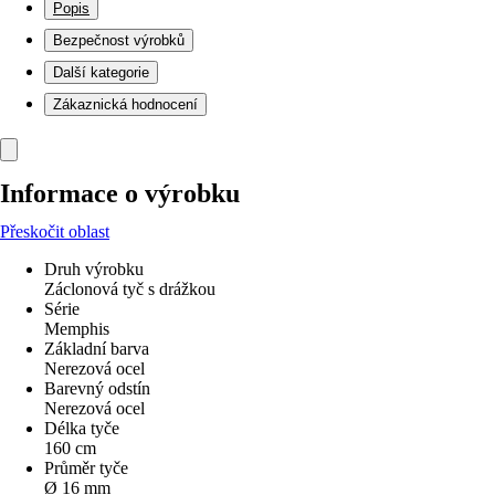
Popis
Bezpečnost výrobků
Další kategorie
Zákaznická hodnocení
Informace o výrobku
Přeskočit oblast
Druh výrobku
Záclonová tyč s drážkou
Série
Memphis
Základní barva
Nerezová ocel
Barevný odstín
Nerezová ocel
Délka tyče
160 cm
Průměr tyče
Ø 16 mm