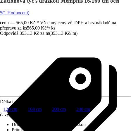
Záclonová tyč s drážkou Memphis 16/160 cm ocel
5
(1 Hodnocení)
cenu — 565,00 Kč * Všechny ceny vč. DPH a bez nákladů na
přepravu za ks
565,00 Kč
*
/
ks
Odpovídá 353,13 Kč za m
(
353,13 Kč
/
m
)
Délka tyče
120 cm
160 cm
200 cm
240 cm
č. výrobku
6635743
Druh výrobku
:
Záclonová tyč s drážkou
Průměr tyče
:
Ø 16 mm