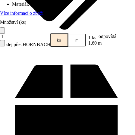
Materiál
:
Kov
Více informací o zboží
Množství (ks)
odpovídá
1 ks
ks
m
1,60 m
Prodej přes:
HORNBACH