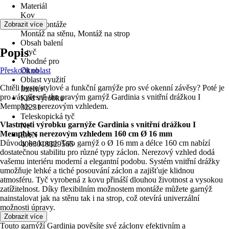
Materiál
Kov
Druh montáže
Zobrazit více
Montáž na stěnu, Montáž na strop
Obsah balení
Popis
1 tyč
Vhodné pro
Přeskočit oblast
Okno
Oblast využití
Chtěli byste stylové a funkční garnýže pro své okenní závěsy? Poté je
Interiér
pro vás přesně tím pravým garnýž Gardinia s vnitřní drážkou I
Kód výrobku
Memphis s nerezovým vzhledem.
32231
Teleskopická tyč
Vlastnosti výrobku garnýže Gardinia s vnitřní drážkou I
Ne
Memphis s nerezovým vzhledem 160 cm Ø 16 mm
EAN
Důvody ke koupi: Tato garnýž o Ø 16 mm a délce 160 cm nabízí
4003018329565
dostatečnou stabilitu pro různé typy záclon. Nerezový vzhled dodá
vašemu interiéru moderní a elegantní podobu. Systém vnitřní drážky
umožňuje lehké a tiché posouvání záclon a zajišťuje klidnou
atmosféru. Tyč vyrobená z kovu přináší dlouhou životnost a vysokou
zatížitelnost. Díky flexibilním možnostem montáže můžete garnýž
nainstalovat jak na stěnu tak i na strop, což otevírá univerzální
možnosti úpravy.
Zobrazit více
Touto garnýží Gardinia pověsíte své záclony efektivním a