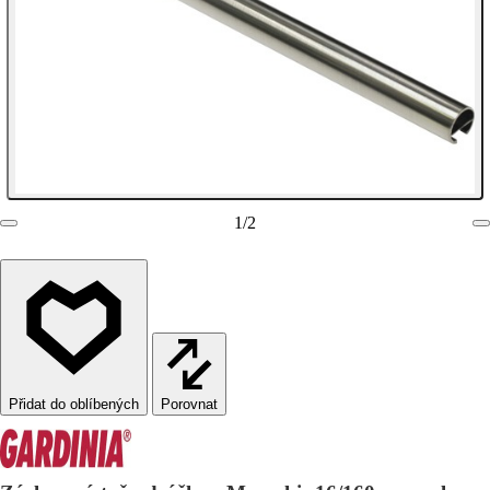
1
/
2
Porovnat