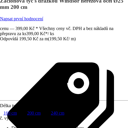
Záclonová tyč s drážkou Windsor nerezová ocel Ø25
mm 200 cm
Napsat první hodnocení
cenu — 399,00 Kč * Všechny ceny vč. DPH a bez nákladů na
přepravu za ks
399,00 Kč
*
/
ks
Odpovídá 199,50 Kč za m
(
199,50 Kč
/
m
)
Délka tyče
160 cm
200 cm
240 cm
č. výrobku
6635734
Druh výrobku
:
Záclonová tyč s drážkou