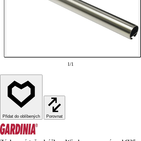
1
/
1
Porovnat