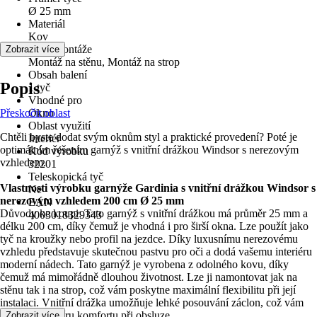
Ø 25 mm
Materiál
Kov
Druh montáže
Zobrazit více
Montáž na stěnu, Montáž na strop
Obsah balení
Popis
1 tyč
Vhodné pro
Přeskočit oblast
Okno
Oblast využití
Chtěli byste dodat svým oknům styl a praktické provedení? Poté je
Interiér
optimálním řešením garnýž s vnitřní drážkou Windsor s nerezovým
Kód výrobku
vzhledem.
32201
Teleskopická tyč
Vlastnosti výrobku garnýže Gardinia s vnitřní drážkou Windsor s
Ne
nerezovým vzhledem 200 cm Ø 25 mm
EAN
Důvody ke koupi: Tato garnýž s vnitřní drážkou má průměr 25 mm a
4003018329343
délku 200 cm, díky čemuž je vhodná i pro širší okna. Lze použít jako
tyč na kroužky nebo profil na jezdce. Díky luxusnímu nerezovému
vzhledu představuje skutečnou pastvu pro oči a dodá vašemu interiéru
moderní nádech. Tato garnýž je vyrobena z odolného kovu, díky
čemuž má mimořádně dlouhou životnost. Lze ji namontovat jak na
stěnu tak i na strop, což vám poskytne maximální flexibilitu při její
instalaci. Vnitřní drážka umožňuje lehké posouvání záclon, což vám
zajistí vyšší míru komfortu při obsluze.
Zobrazit více