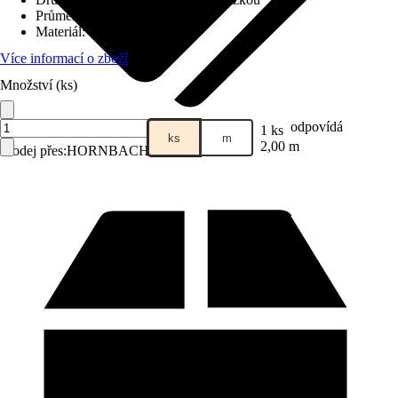
Průměr tyče
:
Ø 25 mm
Materiál
:
Kov
Více informací o zboží
Množství (ks)
odpovídá
1 ks
ks
m
2,00 m
Prodej přes:
HORNBACH