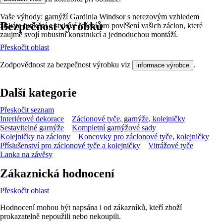
Vaše výhody: garnýží Gardinia Windsor s nerezovým vzhledem
Bezpečnost výrobků
získáte funkční a stylové řešení pro pověšení vašich záclon, které
zaujme svojí robustní konstrukcí a jednoduchou montáží.
Přeskočit oblast
Zodpovědnost za bezpečnost výrobku viz
.
informace výrobce
Další kategorie
Přeskočit seznam
Interiérové dekorace
Záclonové tyče, garnýže, kolejničky
Sestavitelné garnýže
Kompletní garnýžové sady
Kolejničky na záclony
Koncovky pro záclonové tyče, kolejničky
Příslušenství pro záclonové tyče a kolejničky
Vitrážové tyče
Lanka na závěsy
Zákaznická hodnocení
Přeskočit oblast
Hodnocení mohou být napsána i od zákazníků, kteří zboží
prokazatelně nepoužili nebo nekoupili.