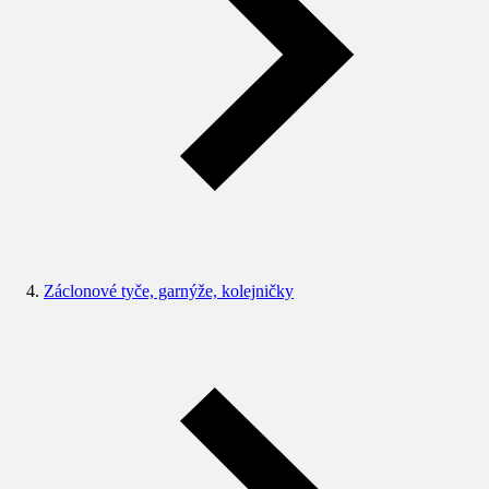
Záclonové tyče, garnýže, kolejničky