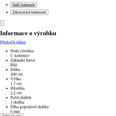
Další kategorie
Zákaznická hodnocení
Informace o výrobku
Přeskočit oblast
Druh výrobku
U kolejnice
Základní barva
Bílá
Délka
200 cm
Výška
1,7 cm
Hloubka
2,2 cm
Počet drážek
1 drážka
Šířka pojezdové drážky
6 mm