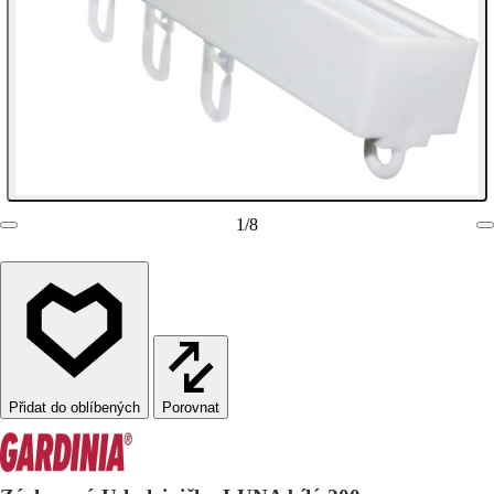
1
/
8
Porovnat