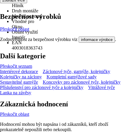
Materiál
Zobrazit více
Hliník
Druh montáže
Bezpečnost výrobků
Montáž na strop
Vhodné pro
Okno
Přeskočit oblast
Oblast využití
Interiér
Zodpovědnost za bezpečnost výrobku viz
.
informace výrobce
EAN
4003018363743
Další kategorie
Přeskočit seznam
Interiérové dekorace
Záclonové tyče, garnýže, kolejničky
Kolejničky na záclony
Kompletní garnýžové sady
Sestavitelné garnýže
Koncovky pro záclonové tyče, kolejničky
Příslušenství pro záclonové tyče a kolejničky
Vitrážové tyče
Lanka na závěsy
Zákaznická hodnocení
Přeskočit oblast
Hodnocení mohou být napsána i od zákazníků, kteří zboží
prokazatelně nepoužili nebo nekoupili.