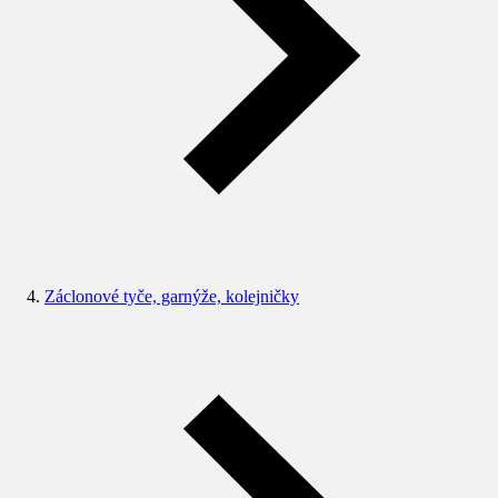
Záclonové tyče, garnýže, kolejničky