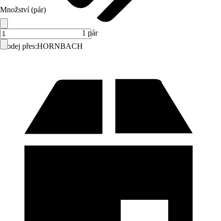
Množství (pár)
1 pár
Prodej přes:
HORNBACH