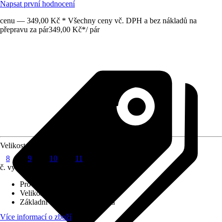
Napsat první hodnocení
cenu — 349,00 Kč * Všechny ceny vč. DPH a bez nákladů na
přepravu za pár
349,00 Kč
*
/
pár
Velikost
8
9
10
11
č. výrobku
10736287
Provedení
:
Zahradní rukavice
Velikost
:
9
Základní barva
:
Zelená, Černá
Více informací o zboží