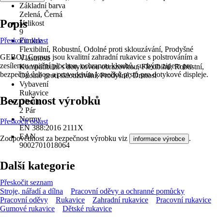
Základní barva
Zelená, Černá
Popis
Velikost
9
Přeskočit oblast
Funkce
Flexibilní, Robustní, Odolné proti sklouzávání, Prodyšné
GEBOL Cornus jsou kvalitní zahradní rukavice s polstrováním a
Vlastnosti
zesílenou vnitřní plochou, ochranou kloubů, suchým zipem pro
Kompatibilní s dotykovou obrazovkou, Flexibilní, Robustní,
bezpečný úchop a provedením konečků prstů pro dotykové displeje.
Odolné proti sklouzávání, Prodyšné, Drsnost
Vybavení
Rukavice
Bezpečnost výrobků
Obsah
2 Pár
Normy
Přeskočit oblast
EN 388:2016 2111X
EAN
Zodpovědnost za bezpečnost výrobku viz
.
informace výrobce
9002701018064
Další kategorie
Přeskočit seznam
Stroje, nářadí a dílna
Pracovní oděvy a ochranné pomůcky
Pracovní oděvy
Rukavice
Zahradní rukavice
Pracovní rukavice
Gumové rukavice
Dětské rukavice