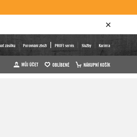
vat zásilku
Porovnání zboží
PROFI servis
Služby
Kariéra
MŮJ ÚČET
OBLÍBENÉ
NÁKUPNÍ KOŠÍK