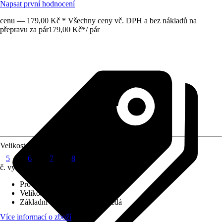
Napsat první hodnocení
cenu — 179,00 Kč * Všechny ceny vč. DPH a bez nákladů na
přepravu za pár
179,00 Kč
*
/
pár
Velikost
5
6
7
8
č. výrobku
10736351
Provedení
:
Zahradní rukavice
Velikost
:
5
Základní barva
:
Červená, Hnědá
Více informací o zboží