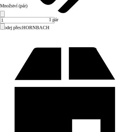
Množství (pár)
1 pár
Prodej přes:
HORNBACH