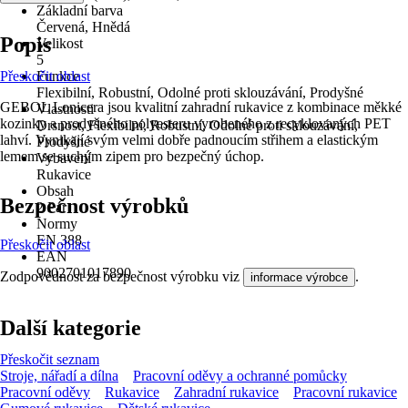
Základní barva
Červená, Hnědá
Popis
Velikost
5
Přeskočit oblast
Funkce
Flexibilní, Robustní, Odolné proti sklouzávání, Prodyšné
GEBOL Lonicera jsou kvalitní zahradní rukavice z kombinace měkké
Vlastnosti
kozinky a prodyšného polyesteru vyrobeného z recyklovaných PET
Drsnost, Flexibilní, Robustní, Odolné proti sklouzávání,
lahví. Vynikají svým velmi dobře padnoucím střihem a elastickým
Prodyšné
lemem se suchým zipem pro bezpečný úchop.
Vybavení
Rukavice
Obsah
Bezpečnost výrobků
2 Pár
Normy
EN 388
Přeskočit oblast
EAN
9002701017890
Zodpovědnost za bezpečnost výrobku viz
.
informace výrobce
Další kategorie
Přeskočit seznam
Stroje, nářadí a dílna
Pracovní oděvy a ochranné pomůcky
Pracovní oděvy
Rukavice
Zahradní rukavice
Pracovní rukavice