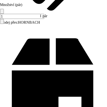
Množství (pár)
1 pár
Prodej přes:
HORNBACH