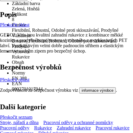
Základní barva
Zelená, Hnědá
Popis
Velikost
8
Přeskočit oblast
Funkce
Flexibilní, Robustní, Odolné proti sklouzávání, Prodyšné
GEBOL Vitis jsou kvalitní zahradní rukavice z kombinace měkké
Vlastnosti
kozinky a prodyšného polyesteru vyrobeného z recyklovaných PET
Drsnost, Flexibilní, Robustní, Odolné proti sklouzávání,
lahví. Vynikají svým velmi dobře padnoucím střihem a elastickým
Prodyšné
lemem se suchým zipem pro bezpečný úchop.
Vybavení
Rukavice
Obsah
Bezpečnost výrobků
2 Pár
Normy
EN 388
Přeskočit oblast
EAN
9002701017944
Zodpovědnost za bezpečnost výrobku viz
.
informace výrobce
Další kategorie
Přeskočit seznam
Stroje, nářadí a dílna
Pracovní oděvy a ochranné pomůcky
Pracovní oděvy
Rukavice
Zahradní rukavice
Pracovní rukavice