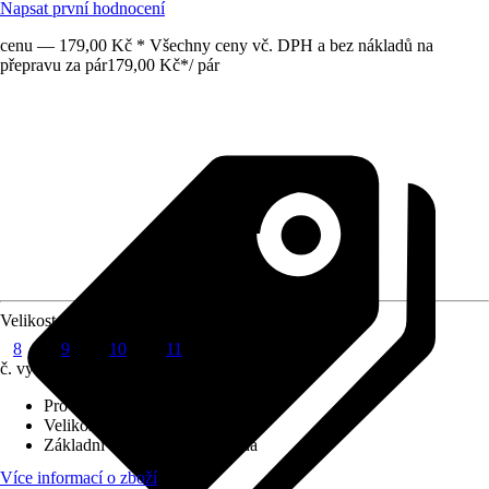
Napsat první hodnocení
cenu — 179,00 Kč * Všechny ceny vč. DPH a bez nákladů na
přepravu za pár
179,00 Kč
*
/
pár
Velikost
8
9
10
11
č. výrobku
10736358
Provedení
:
Zahradní rukavice
Velikost
:
8
Základní barva
:
Zelená, Hnědá
Více informací o zboží