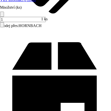
Množství (ks)
1 ks
Prodej přes:
HORNBACH