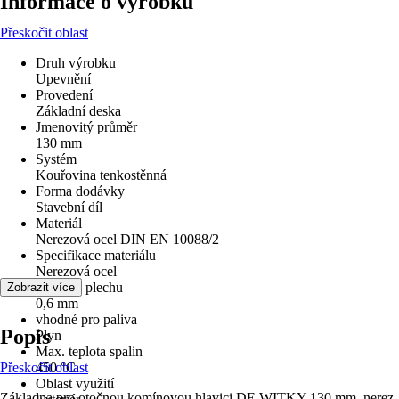
Informace o výrobku
Přeskočit oblast
Druh výrobku
Upevnění
Provedení
Základní deska
Jmenovitý průměr
130 mm
Systém
Kouřovina tenkostěnná
Forma dodávky
Stavební díl
Materiál
Nerezová ocel DIN EN 10088/2
Specifikace materiálu
Nerezová ocel
tloušťka plechu
Zobrazit více
0,6 mm
vhodné pro paliva
Popis
Plyn
Max. teplota spalin
Přeskočit oblast
450 °C
Oblast využití
Základna pro otočnou komínovou hlavici DE WITKY 130 mm, nerez.