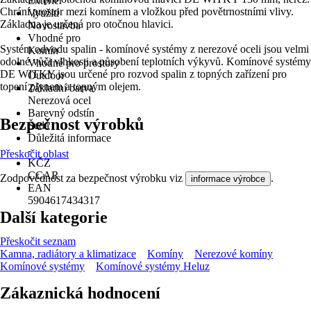
Exteriér
Chrání prostor mezi komínem a vložkou před povětrnostními vlivy.
Využití
Základna je určená pro otočnou hlavici.
Novostavba
Vhodné pro
Systém odvodu spalin - komínové systémy z nerezové oceli jsou velmi
Komín
odolné vůči vlhkosti a působení teplotních výkyvů. Komínové systémy
Vhodné pro prostory
DE WITKY jsou určené pro rozvod spalin z topných zařízení pro
Outdoor
topení plynem a topným olejem.
Základní barva
Nerezová ocel
Barevný odstín
Bezpečnost výrobků
Šedá
Důležitá informace
-
Přeskočit oblast
KČZ
CCAR
Zodpovědnost za bezpečnost výrobku viz
.
informace výrobce
EAN
5904617434317
Další kategorie
Přeskočit seznam
Kamna, radiátory a klimatizace
Komíny
Nerezové komíny
Komínové systémy
Komínové systémy Heluz
Zákaznická hodnocení