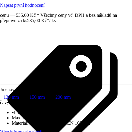
Napsat první hodnocení
cenu — 535,00 Kč * Všechny ceny vč. DPH a bez nákladů na
přepravu za ks
535,00 Kč
*
/
ks
Jmenovitý průměr
130 mm
150 mm
200 mm
č. výrobku
5746609
vhodné pro paliva
:
Plyn
Max. teplota spalin
:
450 °C
Materiál
:
Nerezová ocel DIN EN 10088/2
Více informací o zboží