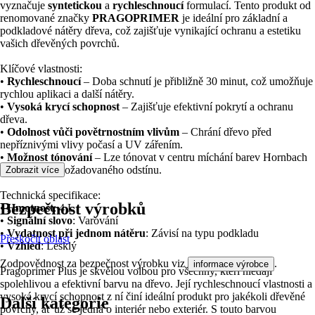
vyznačuje
syntetickou
a
rychleschnoucí
formulací. Tento produkt od
renomované značky
PRAGOPRIMER
je ideální pro základní a
podkladové nátěry dřeva, což zajišťuje vynikající ochranu a estetiku
vašich dřevěných povrchů.
Klíčové vlastnosti:
•
Rychleschnoucí
– Doba schnutí je přibližně 30 minut, což umožňuje
rychlou aplikaci a další nátěry.
•
Vysoká krycí schopnost
– Zajišťuje efektivní pokrytí a ochranu
dřeva.
•
Odolnost vůči povětrnostním vlivům
– Chrání dřevo před
nepříznivými vlivy počasí a UV zářením.
•
Možnost tónování
– Lze tónovat v centru míchání barev Hornbach
pro dosažení požadovaného odstínu.
Zobrazit více
Technická specifikace:
Bezpečnost výrobků
•
Hmotnost
: 4 L
•
Signální slovo
: Varování
•
Vydatnost při jednom nátěru
: Závisí na typu podkladu
Přeskočit oblast
•
Vzhled
: Lesklý
Zodpovědnost za bezpečnost výrobku viz
.
informace výrobce
Pragoprimer Plus je skvělou volbou pro všechny, kteří hledají
spolehlivou a efektivní barvu na dřevo. Její rychleschnoucí vlastnosti a
vysoká krycí schopnost z ní činí ideální produkt pro jakékoli dřevěné
Další kategorie
povrchy, ať už se jedná o interiér nebo exteriér. S touto barvou