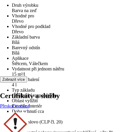
Druh výrobku
Barva na zeď
Vhodné pro
Dřevo
Vhodné pro podklad
Dřevo
Základní barva
Bílá
Barevný odstín
Bílá
Aplikace
Štětcem, Válečkem
Vydatnost při jednom nátěru
15 m²/l
Velikost balení
Zobrazit více
4 l
Typ základu
Certifikáty a služby
Obsahující rozpouštědla
Oblast využití
Přeskočit oblast
Exteriér, Interiér
Doba schnutí cca
24 h
Signální slovo (CLP čl. 20)
Pozor