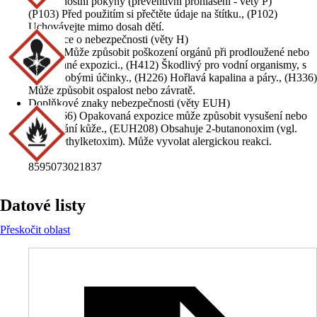
Bezpečnostní pokyny (preventivní prohlášení - věty P)
(P103) Před použitím si přečtěte údaje na štítku., (P102)
Uchovávejte mimo dosah dětí.
Informace o nebezpečnosti (věty H)
(H373) Může způsobit poškození orgánů při prodloužené nebo
opakované expozici., (H412) Škodlivý pro vodní organismy, s
dlouhodobými účinky., (H226) Hořlavá kapalina a páry., (H336)
Může způsobit ospalost nebo závratě.
Doplňkové znaky nebezpečnosti (věty EUH)
(EUH066) Opakovaná expozice může způsobit vysušení nebo
popraskání kůže., (EUH208) Obsahuje 2-butanonoxim (vgl.
Ethylmethylketoxim). Může vyvolat alergickou reakci.
EAN
8595073021837
Datové listy
Přeskočit oblast