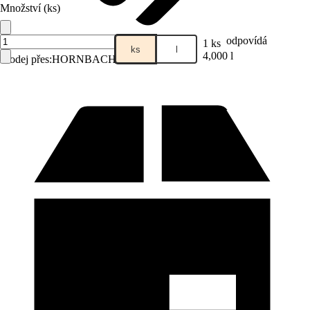
Množství (ks)
odpovídá
1 ks
ks
l
4,000 l
Prodej přes:
HORNBACH