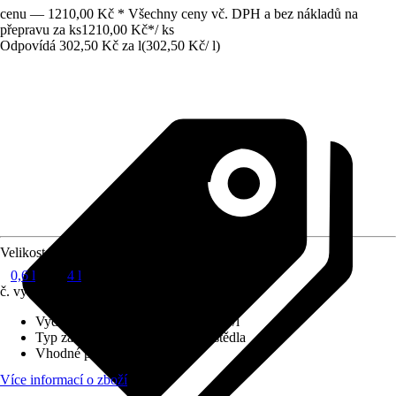
cenu — 1210,00 Kč * Všechny ceny vč. DPH a bez nákladů na
přepravu za ks
1210,00 Kč
*
/
ks
Odpovídá 302,50 Kč za l
(
302,50 Kč
/
l
)
Velikost balení
0,6 l
4 l
č. výrobku
8161975
Vydatnost při jednom nátěru
:
15 m²/l
Typ základu
:
Obsahující rozpouštědla
Vhodné pro podklad
:
Dřevo
Více informací o zboží