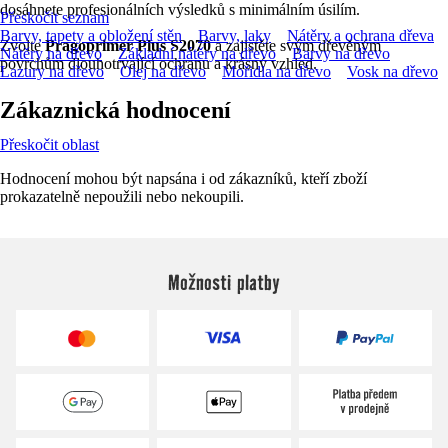
dosáhnete profesionálních výsledků s minimálním úsilím.
Přeskočit seznam
Barvy, tapety a obložení stěn
Barvy, laky
Nátěry a ochrana dřeva
Zvolte
Pragoprimer Plus S2070
a zajistěte svým dřevěným
Nátěry na dřevo
Základní nátěry na dřevo
Barvy na dřevo
povrchům dlouhotrvající ochranu a krásný vzhled.
Lazury na dřevo
Olej na dřevo
Mořidla na dřevo
Vosk na dřevo
Zákaznická hodnocení
Přeskočit oblast
Hodnocení mohou být napsána i od zákazníků, kteří zboží
prokazatelně nepoužili nebo nekoupili.
Možnosti platby