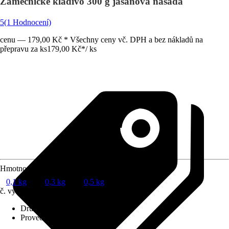
Zámečnické kladivo 300 g jasanová násada
5
(1 Hodnocení)
cenu — 179,00 Kč * Všechny ceny vč. DPH a bez nákladů na
přepravu za ks
179,00 Kč
*
/
ks
Hmotnost hlavy kladiva
0,1 kg
0,3 kg
0,5 kg
č. výrobku
7383218
Druh výrobku
:
Kladivo
Provedení násady
:
Jasan