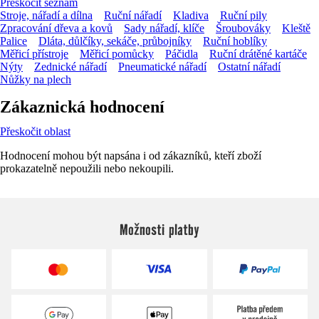
Přeskočit seznam
Stroje, nářadí a dílna
Ruční nářadí
Kladiva
Ruční pily
Zpracování dřeva a kovů
Sady nářadí, klíče
Šroubováky
Kleště
Palice
Dláta, důlčíky, sekáče, průbojníky
Ruční hoblíky
Měřicí přístroje
Měřicí pomůcky
Páčidla
Ruční drátěné kartáče
Nýty
Zednické nářadí
Pneumatické nářadí
Ostatní nářadí
Nůžky na plech
Zákaznická hodnocení
Přeskočit oblast
Hodnocení mohou být napsána i od zákazníků, kteří zboží
prokazatelně nepoužili nebo nekoupili.
Možnosti platby