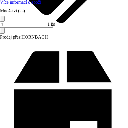
Více informací o zboží
Množství (ks)
1 ks
Prodej přes:
HORNBACH