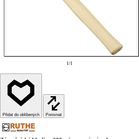
1
/
1
Porovnat