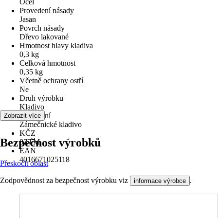
Ocel
Provedení násady
Jasan
Povrch násady
Dřevo lakované
Hmotnost hlavy kladiva
0,3 kg
Celková hmotnost
0,35 kg
Včetně ochrany ostří
Ne
Druh výrobku
Kladivo
Provedení
Zobrazit více
Zámečnické kladivo
KČZ
Bezpečnost výrobků
8ZTM
EAN
4016671025118
Přeskočit oblast
Zodpovědnost za bezpečnost výrobku viz
.
informace výrobce