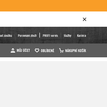
vat zásilku
Porovnání zboží
PROFI servis
Služby
Kariéra
MŮJ ÚČET
OBLÍBENÉ
NÁKUPNÍ KOŠÍK