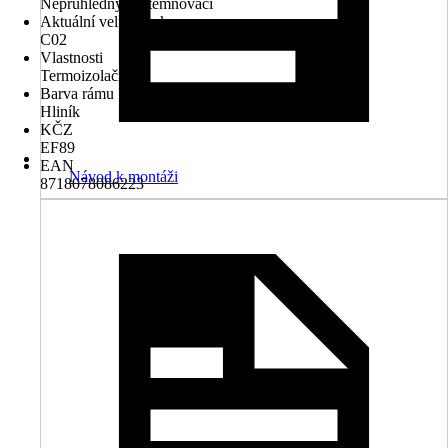
Neprůhledný, Zatemňovací
Aktuální velikost okna
C02
Vlastnosti
Termoizolační
Barva rámu
Hliník
KČZ
EF89
EAN
Návod k montáži
8718078086223