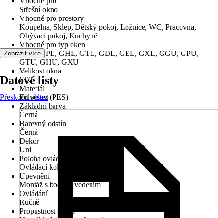
Vhodné pro
Střešní okno
Vhodné pro prostory
Koupelna, Sklep, Dětský pokoj, Ložnice, WC, Pracovna,
Obývací pokoj, Kuchyně
Vhodné pro typ oken
GGL, GPL, GHL, GTL, GDL, GEL, GXL, GGU, GPU,
Zobrazit více
GTU, GHU, GXU
Velikost okna
Datové listy
C02
Materiál
Přeskočit oblast
Polyester (PES)
Základní barva
Černá
Barevný odstín
Černá
Dekor
Uni
Poloha ovládacího mechanismu
Ovládací kolejnice
Upevnění
Montáž s bočním vedením
Ovládání
Ručně
Propustnost světla