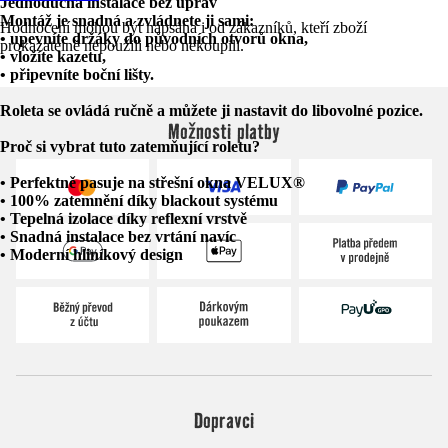
Jednoduchá instalace bez úprav
Montáž je snadná a zvládnete ji sami:
Hodnocení mohou být napsána i od zákazníků, kteří zboží
• upevníte držáky do původních otvorů okna,
prokazatelně nepoužili nebo nekoupili.
• vložíte kazetu,
• připevníte boční lišty.
Roleta se
ovládá ručně
a můžete ji nastavit do libovolné pozice.
Možnosti platby
Proč si vybrat tuto zatemňující roletu?
• Perfektně pasuje na střešní okna VELUX®
• 100% zatemnění díky blackout systému
• Tepelná izolace díky reflexní vrstvě
• Snadná instalace bez vrtání navíc
• Moderní hliníkový design
Dopravci