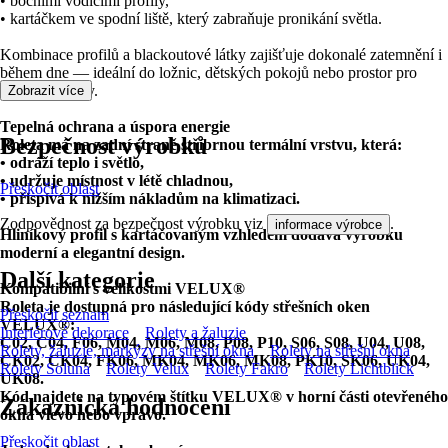
• bočními vodicími profily,
• kartáčkem ve spodní liště, který zabraňuje pronikání světla.
Kombinace profilů a blackoutové látky zajišťuje dokonalé zatemnění i
během dne — ideální do ložnic, dětských pokojů nebo prostor pro
práci na směny.
Zobrazit více
Tepelná ochrana a úspora energie
Bezpečnost výrobků
Roleta má na zadní straně stříbrnou
termální vrstvu
, která:
• odráží teplo i světlo,
• udržuje místnost v létě chladnou,
Přeskočit oblast
• přispívá k nižším nákladům na klimatizaci.
Zodpovědnost za bezpečnost výrobku viz
.
informace výrobce
Hliníkový profil s kartáčovaným vzhledem dodává výrobku
moderní a elegantní
design.
Další kategorie
Kompatibilní s velikostmi VELUX®
Roleta je dostupná pro následující kódy střešních oken
Přeskočit seznam
VELUX®:
Interiérové dekorace
Rolety a žaluzie
C02, C04, F06, M04, M06, M08, P08, P10, S06, S08, U04, U08,
Rolety, žaluzie, markýzy na střešní okna
Rolety na střešní okna
CK02, CK04, FK06, MK04, MK06, MK08, PK10, SK06, UK04,
Rolety Soluna
Rolety Velux
Rolety Fakro
Rolety Lichtblick
UK08.
Kód najdete na typovém štítku VELUX® v horní části otevřeného
Zákaznická hodnocení
okna vlevo nebo vpravo.
Přeskočit oblast