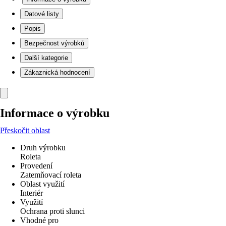
Datové listy
Popis
Bezpečnost výrobků
Další kategorie
Zákaznická hodnocení
Informace o výrobku
Přeskočit oblast
Druh výrobku
Roleta
Provedení
Zatemňovací roleta
Oblast využití
Interiér
Využití
Ochrana proti slunci
Vhodné pro