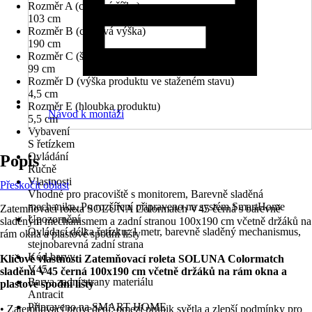
Rozměr A (celková šířka)
103 cm
Rozměr B (celková výška)
190 cm
Rozměr C (šířka látky)
99 cm
Rozměr D (výška produktu ve staženém stavu)
4,5 cm
Rozměr E (hloubka produktu)
Návod k montáži
5,5 cm
Vybavení
S řetízkem
Ovládání
Popis
Ručně
Vlastnosti
Přeskočit oblast
Vhodné pro pracoviště s monitorem, Barevně sladěná
mechanika, Po rozšíření připraveno na systém SmartHome
Zatemňovací roleta SOLUNA Colormatch V45 černá s barevně
Upozornění
sladěným mechanismem a zadní stranou 100x190 cm včetně držáků na
Ovládací délka řetízku: 1 metr, barevně sladěný mechanismus,
rám okna a plastové spodní lišty
stejnobarevná zadní strana
Kód barvy
Klíčové vlastnosti Zatemňovací roleta SOLUNA Colormatch
V45
sladěná V45 černá 100x190 cm včetně držáků na rám okna a
Barva zadní strany materiálu
plastové spodní lišty
Antracit
Připraveno na SMART HOME
• Zatemňovací provedení: omezí průnik světla a zlepší podmínky pro