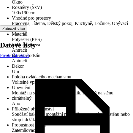
Okno
Rozměry (ŠxV)
100x190 cm
Vhodné pro prostory
Pracovna, Jídelna, Dětský pokoj, Kuchyně, Ložnice, Obývací
pokoj
Zobrazit více
Materiál
Polyester (PES)
Datové listy
Základní barva
Antracit
Přeskočit oblast
Barevný odstín
Antracit
Dekor
Uni
Poloha ovládacího mechanismu
Volitelně vpravo nebo vlevo
Upevnění
Montáž na strop, Univerzální nosník, Montáž na stěnu
zkrátitelný
Ano
Přiložené příslušenství
Součástí balení je montážní materiál pro navrtání na stěnu nebo
strop i držáky pro upevnění bez vrtání
Propustnost světla
Zatemňovací