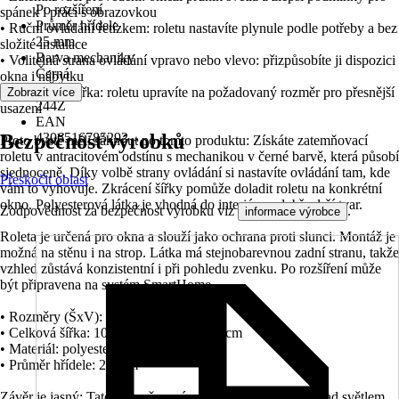
Po rozšíření
spánek i práci s obrazovkou
Průměr hřídele
• Ruční ovládání řetízkem: roletu nastavíte plynule podle potřeby a bez
25 mm
složité instalace
Barva mechaniky
• Volitelná strana ovládání vpravo nebo vlevo: přizpůsobíte ji dispozici
Černá
okna i nábytku
KČZ
• Zkrátitelná šířka: roletu upravíte na požadovaný rozměr pro přesnější
Zobrazit více
244Z
usazení
EAN
Bezpečnost výrobků
4306516785292
Proto byste měli sáhnout po tomto produktu: Získáte zatemňovací
roletu v antracitovém odstínu s mechanikou v černé barvě, která působí
sjednoceně. Díky volbě strany ovládání si nastavíte ovládání tam, kde
Přeskočit oblast
vám to vyhovuje. Zkrácení šířky pomůže doladit roletu na konkrétní
okno. Polyesterová látka je vhodná do interiéru a dobře drží tvar.
Zodpovědnost za bezpečnost výrobku viz
.
informace výrobce
Roleta je určená pro okna a slouží jako ochrana proti slunci. Montáž je
možná na stěnu i na strop. Látka má stejnobarevnou zadní stranu, takže
vzhled zůstává konzistentní i při pohledu zvenku. Po rozšíření může
být připravena na systém SmartHome.
• Rozměry (ŠxV): 100x190 cm
• Celková šířka: 103 cm, šířka látky: 99 cm
• Materiál: polyester (PES)
• Průměr hřídele: 25 mm
Závěr je jasný: Tato zatemňovací roleta přinese kontrolu nad světlem,