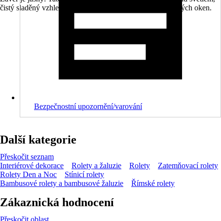
čistý sladěný vzhled a snadné každodenní ovládání u běžných oken.
Bezpečnostní upozornění/varování
Další kategorie
Přeskočit seznam
Interiérové dekorace
Rolety a žaluzie
Rolety
Zatemňovací rolety
Rolety Den a Noc
Stínicí rolety
Bambusové rolety a bambusové žaluzie
Římské rolety
Zákaznická hodnocení
Přeskočit oblast