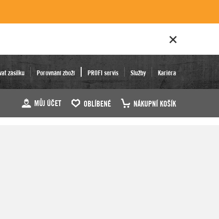
vat zásilku
Porovnání zboží
PROFI servis
Služby
Kariéra
MŮJ ÚČET
OBLÍBENÉ
NÁKUPNÍ KOŠÍK