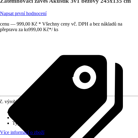
Zatemňovací závěs Akustik 3v1 béžový 245x135 cm
Napsat první hodnocení
cenu — 999,00 Kč * Všechny ceny vč. DPH a bez nákladů na
přepravu za ks
999,00 Kč
*
/
ks
č. výrobku
10295241
Rozměry (ŠxV)
:
135 x 245 cm
Propustnost světla
:
Zatemňovací
Typ zavěšení
:
Řasicí páska
Více informací o zboží