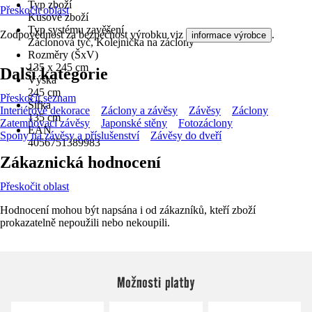
Typ zboží
Přeskočit oblast
Kusové zboží
Typ systému zavěšení
Zodpovědnost za bezpečnost výrobku viz
.
informace výrobce
Záclonová tyč, Kolejnička na záclony
Rozměry (ŠxV)
135 x 245 cm
Další kategorie
Výška
245 cm
Přeskočit seznam
Šířka
Interiérové dekorace
Záclony a závěsy
Závěsy
Záclony
135 cm
Zatemňovací závěsy
Japonské stěny
Fotozáclony
EAN
Spony na závěsy a příslušenství
Závěsy do dveří
4056751389983
Zákaznická hodnocení
Přeskočit oblast
Hodnocení mohou být napsána i od zákazníků, kteří zboží
prokazatelně nepoužili nebo nekoupili.
Možnosti platby