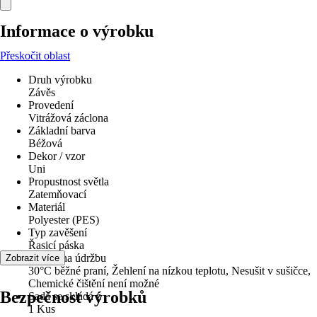
Informace o výrobku
Přeskočit oblast
Druh výrobku
Závěs
Provedení
Vitrážová záclona
Základní barva
Béžová
Dekor / vzor
Uni
Propustnost světla
Zatemňovací
Materiál
Polyester (PES)
Typ zavěšení
Řasicí páska
Návod na údržbu
Zobrazit více
30°C běžné praní, Žehlení na nízkou teplotu, Nesušit v sušičce,
Chemické čištění není možné
Bezpečnost výrobků
Sada se skládá z
1 Kus