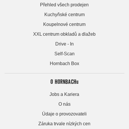
Přehled všech prodejen
Kuchyňské centrum
Koupelnové centrum
XXL centrum obkladů a dlažeb
Drive - In
Self-Scan
Hornbach Box
O HORNBACHu
Jobs a Kariera
O nás
Údaje o provozovateli
Záruka trvale nízkých cen