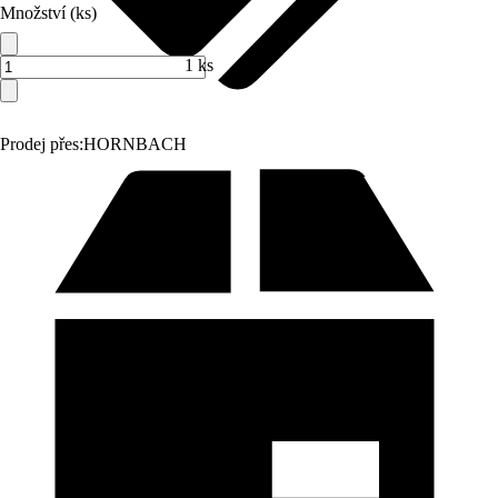
Množství (ks)
1 ks
Prodej přes:
HORNBACH