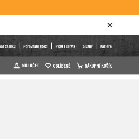
vat zásilku
Porovnání zboží
PROFI servis
Služby
Kariéra
MŮJ ÚČET
OBLÍBENÉ
NÁKUPNÍ KOŠÍK