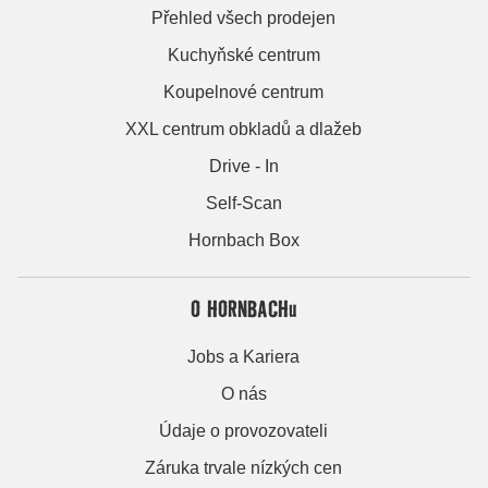
Přehled všech prodejen
Kuchyňské centrum
Koupelnové centrum
XXL centrum obkladů a dlažeb
Drive - In
Self-Scan
Hornbach Box
O HORNBACHu
Jobs a Kariera
O nás
Údaje o provozovateli
Záruka trvale nízkých cen