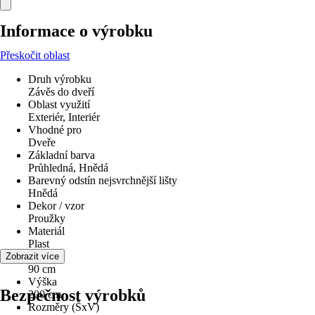
Informace o výrobku
Přeskočit oblast
Druh výrobku
Závěs do dveří
Oblast využití
Exteriér, Interiér
Vhodné pro
Dveře
Základní barva
Průhledná, Hnědá
Barevný odstín nejsvrchnější lišty
Hnědá
Dekor / vzor
Proužky
Materiál
Plast
Šířka
Zobrazit více
90 cm
Výška
Bezpečnost výrobků
200 cm
Rozměry (ŠxV)