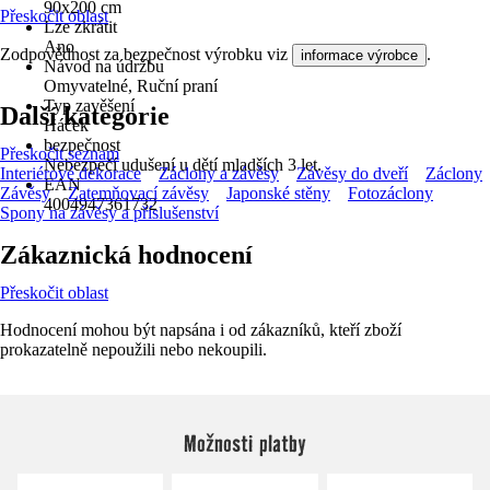
90x200 cm
Přeskočit oblast
Lze zkrátit
Ano
Zodpovědnost za bezpečnost výrobku viz
.
informace výrobce
Návod na údržbu
Omyvatelné, Ruční praní
Typ zavěšení
Další kategorie
Háček
bezpečnost
Přeskočit seznam
Nebezpečí udušení u dětí mladších 3 let.
Interiérové dekorace
Záclony a závěsy
Závěsy do dveří
Záclony
EAN
Závěsy
Zatemňovací závěsy
Japonské stěny
Fotozáclony
4004947361732
Spony na závěsy a příslušenství
Zákaznická hodnocení
Přeskočit oblast
Hodnocení mohou být napsána i od zákazníků, kteří zboží
prokazatelně nepoužili nebo nekoupili.
Možnosti platby