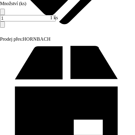
Množství (ks)
1 ks
Prodej přes:
HORNBACH