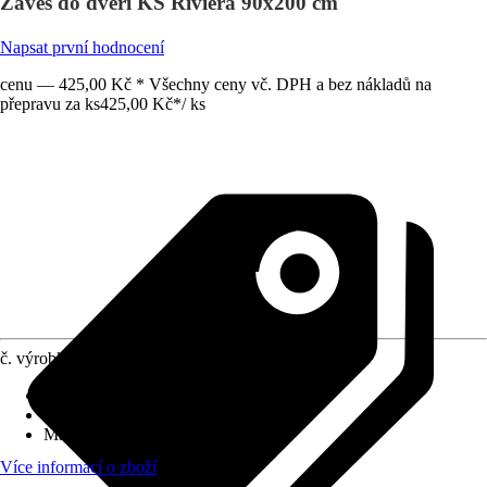
Závěs do dveří KS Riviera 90x200 cm
Napsat první hodnocení
cenu — 425,00 Kč * Všechny ceny vč. DPH a bez nákladů na
přepravu za ks
425,00 Kč
*
/
ks
č. výrobku
6214610
Rozměry (ŠxV)
:
90x200 cm
Základní barva
:
Průhledná, Hnědá
Materiál
:
Plast
Více informací o zboží