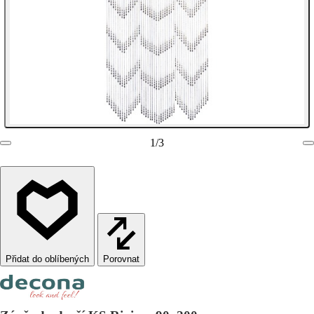
1
/
3
Porovnat