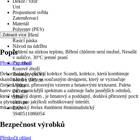
Dekor / vzor
Uni
Propustnost světla
Zatemňovací
Materiál
Polyester (PES)
Typ zavěšení
Zobrazit více
Řasicí páska
Návod na údržbu
Popis
Žehlení na nízkou teplotu, Bělení chlórem není možné, Nesušit
v sušičce, 30°C jemné praní
Přeskočit oblast
Typ zboží
Kusové zboží
Dekor Solar je součástí kolekce Scandi, kolekce, která kombinuje
Rozměry (ŠxV)
skandinávské vlivy se současným designem, který se vyznačuje
140.0 x 245 cm
čistými liniemi, přirozeným vzorem a hmatovými texturami. Paleta
Výška
barev má organickější spektrum a zahrnuje řadu jasnějších odstínů,
245 cm
které vytvářejí dojem , je hmatový a poddajný, dodává přirozený pocit
Šířka
a plynulost pro jakýkoli sofistikovaný interiér.
140 cm
#skandinávský #relax #ambient #minimalistický
EAN
5940511086054
Bezpečnost výrobků
Přeskočit oblast