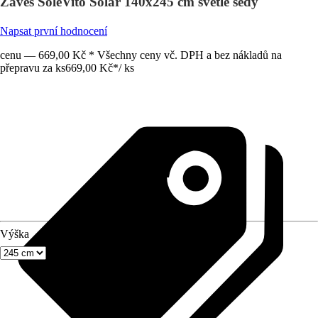
Závěs SoleVito Solar 140x245 cm světle šedý
Napsat první hodnocení
cenu — 669,00 Kč * Všechny ceny vč. DPH a bez nákladů na
přepravu za ks
669,00 Kč
*
/
ks
Výška