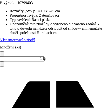
č. výrobku
10299403
Rozměry (ŠxV)
:
140.0 x 245 cm
Propustnost světla
:
Zatemňovací
Typ zavěšení
:
Řasicí páska
Upozornění: toto zboží bylo vyrobeno dle vašeho zadání. Z
tohoto důvodu nemůžete odstoupit od smlouvy ani nemůžete
zboží společnosti Hornbach vrátit.
Více informací o zboží
Množství (ks)
1 ks