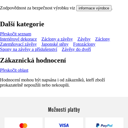
Zodpovědnost za bezpečnost výrobku viz
.
informace výrobce
Další kategorie
Přeskočit seznam
Interiérové dekorace
Záclony a závěsy
Závěsy
Záclony
Zatemňovací závěsy
Japonské stěny
Fotozáclony
Spony na závěsy a příslušenství
Závěsy do dveří
Zákaznická hodnocení
Přeskočit oblast
Hodnocení mohou být napsána i od zákazníků, kteří zboží
prokazatelně nepoužili nebo nekoupili.
Možnosti platby