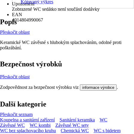
Kótovaný výkres
Upozornění
Zobrazené WC sedátko není součástí dodávky
EAN
4014804990067
Popis
Přeskočit oblast
Keramické WC závěsné s hlubokým splachováním, odolné proti
poškrábání.
Bezpečnost výrobků
Přeskočit oblast
Zodpovědnost za bezpečnost výrobku viz
.
informace výrobce
Další kategorie
Přeskočit seznam
Koupelna a sanitární zařízení
Sanitární keramika
WC
Závěsné WC
WC kombi
Závěsné WC sety
WC bez splachovacího kruhu
Chemická WC
WC s bidetem