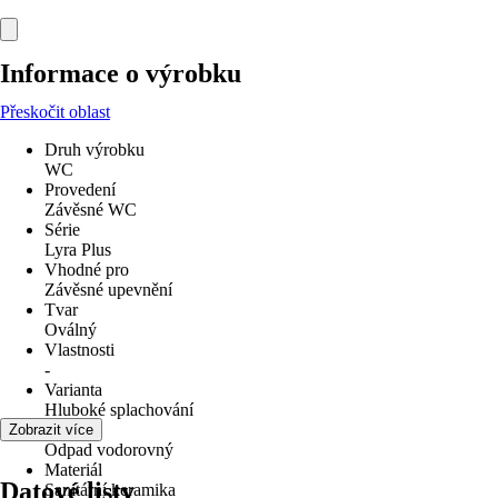
Informace o výrobku
Přeskočit oblast
Druh výrobku
WC
Provedení
Závěsné WC
Série
Lyra Plus
Vhodné pro
Závěsné upevnění
Tvar
Oválný
Vlastnosti
-
Varianta
Hluboké splachování
Odpad
Zobrazit více
Odpad vodorovný
Materiál
Datové listy
Sanitární keramika