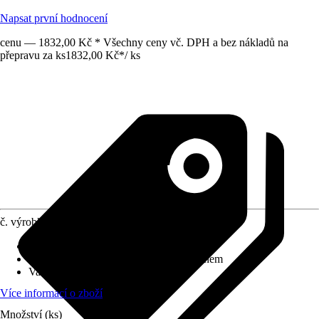
Napsat první hodnocení
cenu — 1832,00 Kč * Všechny ceny vč. DPH a bez nákladů na
přepravu za ks
1832,00 Kč
*
/
ks
č. výrobku
8125755
Povrchová úprava
:
-
Splachovací kruh
:
se splachovacím kruhem
Varianta
:
Hluboké splachování
Více informací o zboží
Množství (ks)