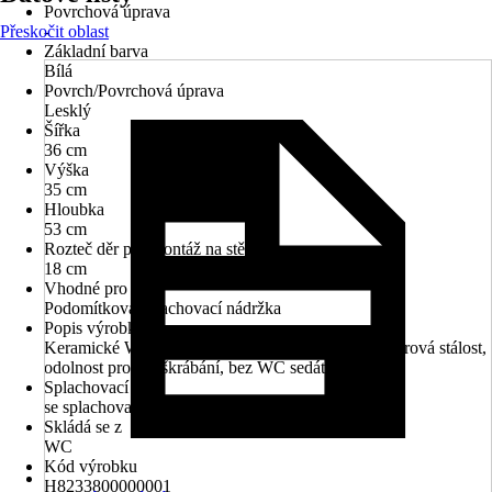
Povrchová úprava
Přeskočit oblast
-
Základní barva
Bílá
Povrch/Povrchová úprava
Lesklý
Šířka
36 cm
Výška
35 cm
Hloubka
53 cm
Rozteč děr pro montáž na stěnu
18 cm
Vhodné pro
Podomítková splachovací nádržka
Popis výrobku
Keramické WC závěsné, hluboké splachování., Tvarová stálost,
odolnost proti poškrábání, bez WC sedátka
Splachovací kruh
se splachovacím kruhem
Skládá se z
WC
Kód výrobku
H8233800000001