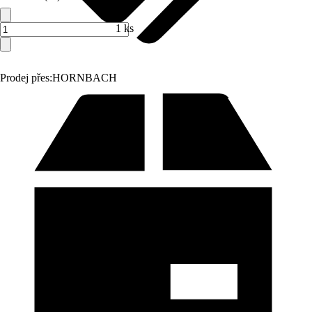
1 ks
Prodej přes:
HORNBACH