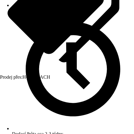
Prodej přes:
HORNBACH
Dodací lhůta cca 2-3 týdny