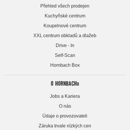
Přehled všech prodejen
Kuchyňské centrum
Koupelnové centrum
XXL centrum obkladů a dlažeb
Drive - In
Self-Scan
Hornbach Box
O HORNBACHu
Jobs a Kariera
O nás
Údaje o provozovateli
Záruka trvale nízkých cen