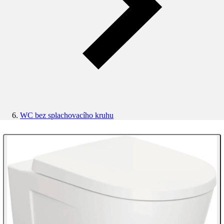
WC bez splachovacího kruhu