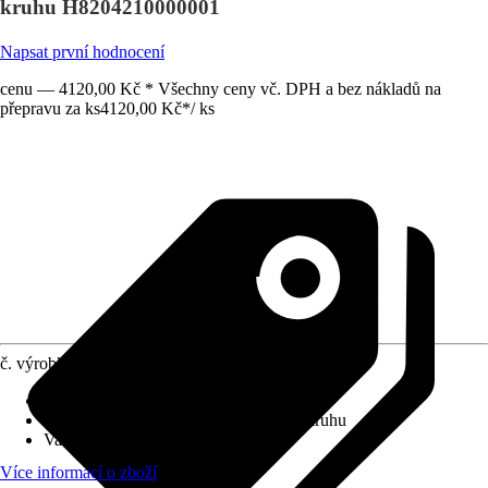
kruhu H8204210000001
Napsat první hodnocení
cenu — 4120,00 Kč * Všechny ceny vč. DPH a bez nákladů na
přepravu za ks
4120,00 Kč
*
/
ks
č. výrobku
12483363
Povrchová úprava
:
-
Splachovací kruh
:
Bez splachovacího kruhu
Varianta
:
Hluboké splachování
Více informací o zboží