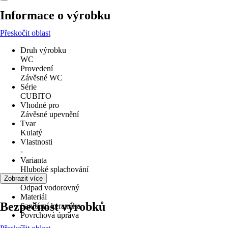
Informace o výrobku
Přeskočit oblast
Druh výrobku
WC
Provedení
Závěsné WC
Série
CUBITO
Vhodné pro
Závěsné upevnění
Tvar
Kulatý
Vlastnosti
-
Varianta
Hluboké splachování
Odpad
Zobrazit více
Odpad vodorovný
Materiál
Bezpečnost výrobků
Sanitární keramika
Povrchová úprava
-