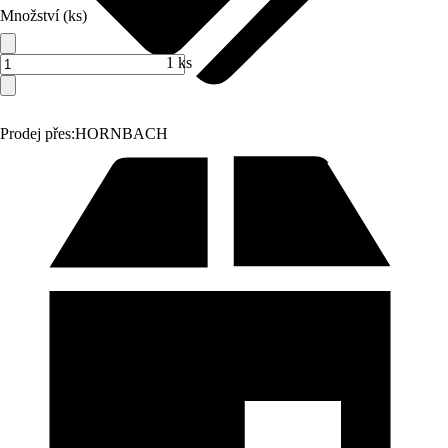
Množství (ks)
1 ks
Prodej přes:
HORNBACH