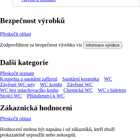
Bezpečnost výrobků
Přeskočit oblast
Zodpovědnost za bezpečnost výrobku viz
.
informace výrobce
Další kategorie
Přeskočit seznam
Koupelna a sanitární zařízení
Sanitární keramika
WC
Závěsné WC sety
WC kombi
Závěsné WC
WC bez splachovacího kruhu
Chemická WC
WC s bidetem
Stojící WC
Příslušenství k WC
Zákaznická hodnocení
Přeskočit oblast
Hodnocení mohou být napsána i od zákazníků, kteří zboží
prokazatelně nepoužili nebo nekoupili.