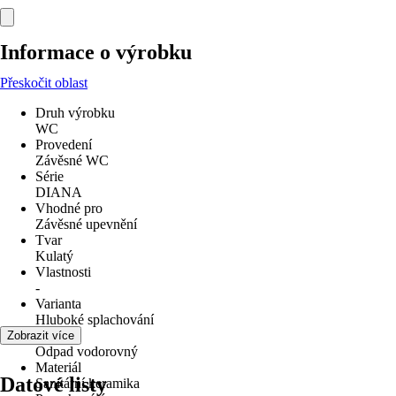
Informace o výrobku
Přeskočit oblast
Druh výrobku
WC
Provedení
Závěsné WC
Série
DIANA
Vhodné pro
Závěsné upevnění
Tvar
Kulatý
Vlastnosti
-
Varianta
Hluboké splachování
Odpad
Zobrazit více
Odpad vodorovný
Materiál
Datové listy
Sanitární keramika