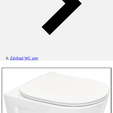
Závěsné WC sety