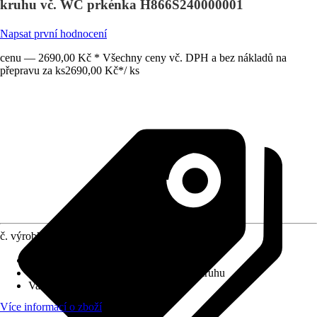
kruhu vč. WC prkénka H866S240000001
Napsat první hodnocení
cenu — 2690,00 Kč * Všechny ceny vč. DPH a bez nákladů na
přepravu za ks
2690,00 Kč
*
/
ks
č. výrobku
12616109
Povrchová úprava
:
Bez povlaku
Splachovací kruh
:
Bez splachovacího kruhu
Varianta
:
Hluboké splachování
Více informací o zboží