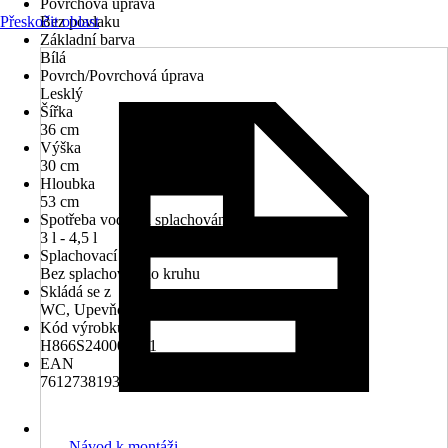
Povrchová úprava
Přeskočit oblast
Bez povlaku
Základní barva
Bílá
Povrch/Povrchová úprava
Lesklý
Šířka
36 cm
Výška
30 cm
Hloubka
53 cm
Spotřeba vody na splachování
3 l - 4,5 l
Splachovací kruh
Bez splachovacího kruhu
Skládá se z
WC, Upevňovací materiál, WC sedátko
Kód výrobku
H866S240000001
EAN
7612738193232
Návod k montáži