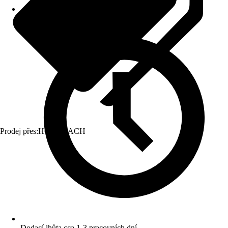
Prodej přes:
HORNBACH
Dodací lhůta cca 1-3 pracovních dní