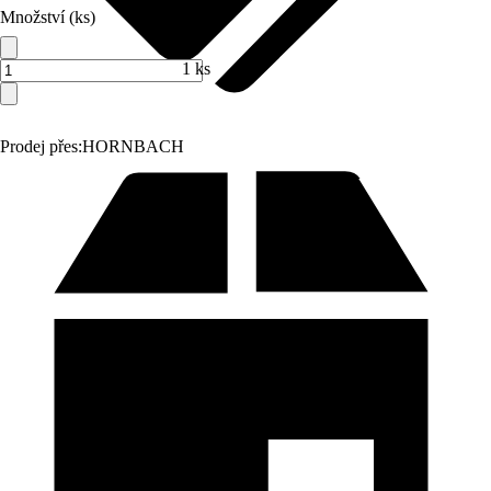
Množství (ks)
1 ks
Prodej přes:
HORNBACH