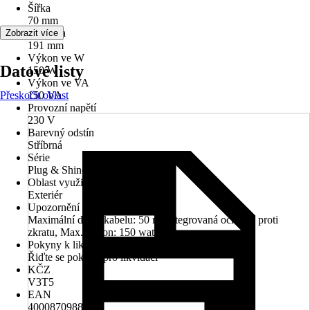
Šířka
70 mm
Hloubka
Zobrazit více
191 mm
Výkon ve W
Datové listy
150 W
Výkon ve VA
Přeskočit oblast
150 VA
Provozní napětí
230 V
Barevný odstín
Stříbrná
Série
Plug & Shine
Oblast využití
Exteriér
Upozornění
Maximální délka kabelu: 50 m, Integrovaná ochrana proti
zkratu, Max. výkon: 150 wattů
Pokyny k likvidaci
Řiďte se pokyny pro likvidaci
KČZ
V3T5
EAN
4000870988503