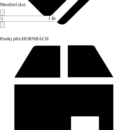
Množství (ks)
1 ks
Prodej přes:
HORNBACH