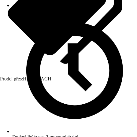
Prodej přes:
HORNBACH
Dodací lhůta cca 3 pracovních dní