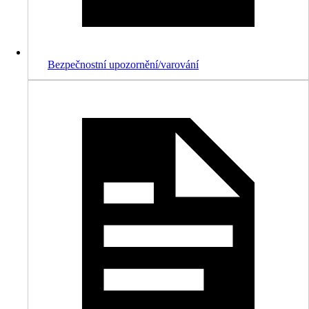
Bezpečnostní upozornění/varování