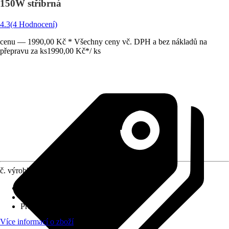
150W stříbrná
4.3
(4 Hodnocení)
cenu — 1990,00 Kč * Všechny ceny vč. DPH a bez nákladů na
přepravu za ks
1990,00 Kč
*
/
ks
č. výrobku
6781711
Druh výrobku
:
Trafo
Výkon ve W
:
150 W
Provozní napětí
:
230 V
Více informací o zboží