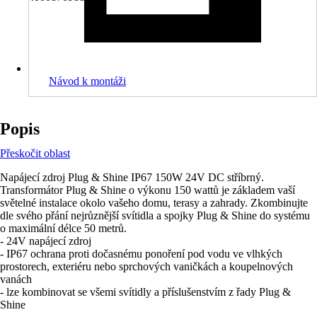
Návod k montáži
Popis
Přeskočit oblast
Napájecí zdroj Plug & Shine IP67 150W 24V DC stříbrný.
Transformátor Plug & Shine o výkonu 150 wattů je základem vaší
světelné instalace okolo vašeho domu, terasy a zahrady. Zkombinujte
dle svého přání nejrůznější svítidla a spojky Plug & Shine do systému
o maximální délce 50 metrů.
- 24V napájecí zdroj
- IP67 ochrana proti dočasnému ponoření pod vodu ve vlhkých
prostorech, exteriéru nebo sprchových vaničkách a koupelnových
vanách
- lze kombinovat se všemi svítidly a příslušenstvím z řady Plug &
Shine