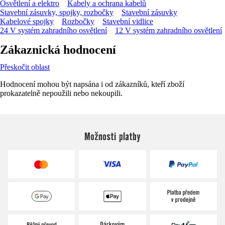
Osvětlení a elektro
Kabely a ochrana kabelů
Stavební zásuvky, spojky, rozbočky
Stavební zásuvky
Kabelové spojky
Rozbočky
Stavební vidlice
24 V systém zahradního osvětlení
12 V systém zahradního osvětlení
Zákaznická hodnocení
Přeskočit oblast
Hodnocení mohou být napsána i od zákazníků, kteří zboží
prokazatelně nepoužili nebo nekoupili.
Možnosti platby