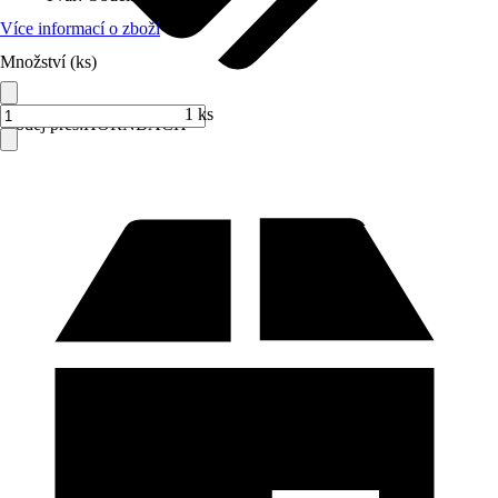
Více informací o zboží
Množství (ks)
1 ks
Prodej přes:
HORNBACH