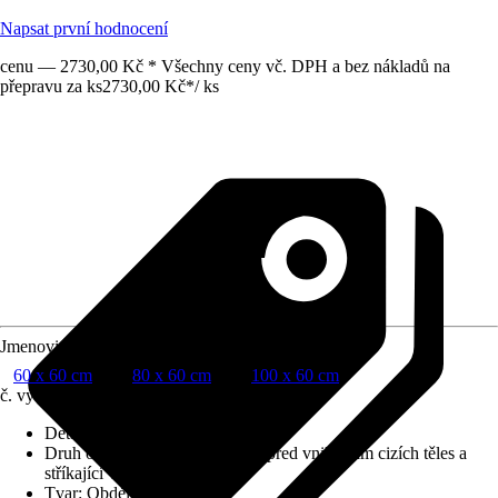
Napsat první hodnocení
cenu — 2730,00 Kč * Všechny ceny vč. DPH a bez nákladů na
přepravu za ks
2730,00 Kč
*
/
ks
Jmenovitý rozměr v cm
60 x 60 cm
80 x 60 cm
100 x 60 cm
č. výrobku
6656091
Detaily výrobku
:
Ostrá fazeta
Druh ochrany
:
IP 44 (chráněno před vniknutím cizích těles a
stříkající vody)
Tvar
:
Obdélníkový