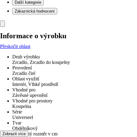
Další kategorie
Zákaznická hodnocení
Informace o výrobku
Přeskočit oblast
Druh výrobku
Zrcadlo, Zrcadlo do koupelny
Provedení
Zrcadlo čiré
Oblast využití
Interiér, Vlhké prostředí
Vhodné pro
Závěsné upevnění
Vhodné pro prostory
Koupelna
Série
Universeel
Tvar
Obdélníkový
Jmenovitý rozměr v cm
Zobrazit více