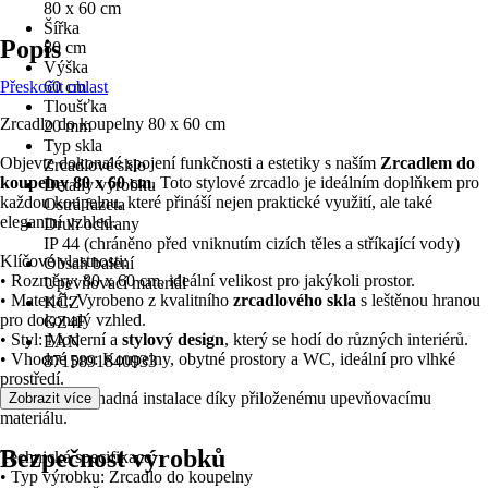
80 x 60 cm
Šířka
Popis
80 cm
Výška
Přeskočit oblast
60 cm
Tloušťka
Zrcadlo do koupelny 80 x 60 cm
20 mm
Typ skla
Objevte dokonalé spojení funkčnosti a estetiky s naším
Zrcadlem do
Zrcadlové sklo
koupelny 80 x 60 cm
. Toto stylové zrcadlo je ideálním doplňkem pro
Detaily výrobku
každou koupelnu, které přináší nejen praktické využití, ale také
Ostrá fazeta
elegantní vzhled.
Druh ochrany
IP 44 (chráněno před vniknutím cizích těles a stříkající vody)
Klíčové vlastnosti:
Obsah balení
• Rozměry: 80 x 60 cm, ideální velikost pro jakýkoli prostor.
Upevňovací materiál
• Materiál: Vyrobeno z kvalitního
zrcadlového skla
s leštěnou hranou
KČZ
pro dokonalý vzhled.
GZ4F
• Styl: Moderní a
stylový design
, který se hodí do různých interiérů.
EAN
• Vhodné pro: Koupelny, obytné prostory a WC, ideální pro vlhké
8715891840933
prostředí.
• Upevnění: Snadná instalace díky přiloženému upevňovacímu
Zobrazit více
materiálu.
Bezpečnost výrobků
Technická specifikace:
• Typ výrobku: Zrcadlo do koupelny