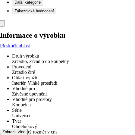
Další kategorie
Zákaznická hodnocení
Informace o výrobku
Přeskočit oblast
Druh výrobku
Zrcadlo, Zrcadlo do koupelny
Provedení
Zrcadlo čiré
Oblast využití
Interiér, Vlhké prostředí
Vhodné pro
Závěsné upevnění
Vhodné pro prostory
Koupelna
Série
Universeel
Tvar
Obdélníkový
Jmenovitý rozměr v cm
Zobrazit více