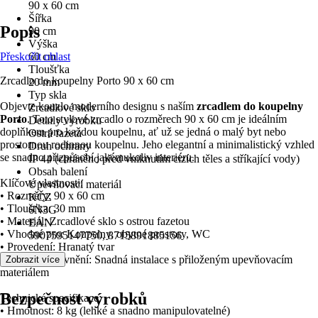
90 x 60 cm
Šířka
Popis
90 cm
Výška
Přeskočit oblast
60 cm
Tloušťka
Zrcadlo do koupelny Porto 90 x 60 cm
20 mm
Typ skla
Objevte kouzlo moderního designu s naším
zrcadlem do koupelny
Zrcadlové sklo
Porto
. Toto stylové zrcadlo o rozměrech 90 x 60 cm je ideálním
Detaily výrobku
doplňkem pro každou koupelnu, ať už se jedná o malý byt nebo
Ostrá fazeta
prostornou rodinnou koupelnu. Jeho elegantní a minimalistický vzhled
Druh ochrany
se snadno přizpůsobí jakémukoliv interiéru.
IP 44 (chráněno před vniknutím cizích těles a stříkající vody)
Obsah balení
Klíčové vlastnosti:
Upevňovací materiál
• Rozměry: 90 x 60 cm
KČZ
• Tloušťka: 30 mm
6N3G
• Materiál: Zrcadlové sklo s ostrou fazetou
EAN
• Vhodné pro: Koupelny, obytné prostory, WC
5907595147750, 8715891885156
• Provedení: Hranatý tvar
• Závěsné upevnění: Snadná instalace s přiloženým upevňovacím
Zobrazit více
materiálem
Bezpečnost výrobků
Technická specifikace:
• Hmotnost: 8 kg (lehké a snadno manipulovatelné)