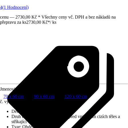
4
(1 Hodnocení)
cenu — 2730,00 Kč * Všechny ceny vč. DPH a bez nákladů na
přepravu za ks
2730,00 Kč
*
/
ks
Jmenovitý rozměr v cm
70 x 60 cm
90 x 60 cm
120 x 60 cm
č. výrobku
6083200
Detaily výrobku
:
Ostrá fazeta
Druh ochrany
:
IP 44 (chráněno před vniknutím cizích těles a
stříkající vody)
Tvar
:
Obdélníkový