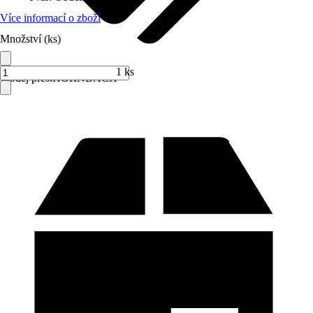
Více informací o zboží
Množství (ks)
1 ks
Prodej přes:
HORNBACH