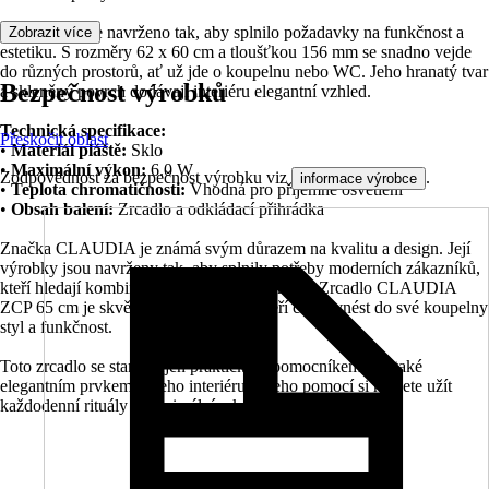
Toto zrcadlo je navrženo tak, aby splnilo požadavky na funkčnost a
Zobrazit více
estetiku. S rozměry 62 x 60 cm a tloušťkou 156 mm se snadno vejde
do různých prostorů, ať už jde o koupelnu nebo WC. Jeho hranatý tvar
Bezpečnost výrobků
a skleněný povrch dodávají interiéru elegantní vzhled.
Technická specifikace:
Přeskočit oblast
•
Materiál pláště:
Sklo
•
Maximální výkon:
6.0 W
Zodpovědnost za bezpečnost výrobku viz
.
informace výrobce
•
Teplota chromatičnosti:
Vhodná pro příjemné osvětlení
•
Obsah balení:
Zrcadlo a odkládací přihrádka
Značka CLAUDIA je známá svým důrazem na kvalitu a design. Její
výrobky jsou navrženy tak, aby splnily potřeby moderních zákazníků,
kteří hledají kombinaci estetiky a praktičnosti. Zrcadlo CLAUDIA
ZCP 65 cm je skvělou volbou pro ty, kteří chtějí vnést do své koupelny
styl a funkčnost.
Toto zrcadlo se stane nejen praktickým pomocníkem, ale také
elegantním prvkem vašeho interiéru. S jeho pomocí si můžete užít
každodenní rituály s maximálním komfortem a stylem.