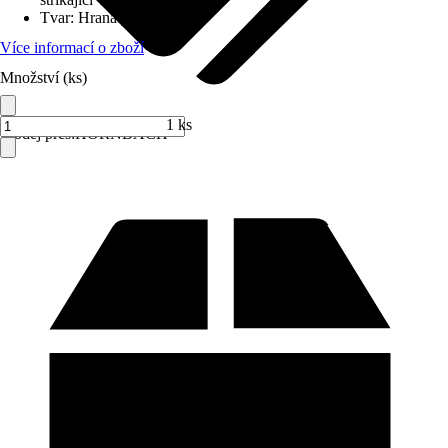
Tvar
:
Hranatý
Více informací o zboží
Množství (ks)
1 ks
Prodej přes:
HORNBACH