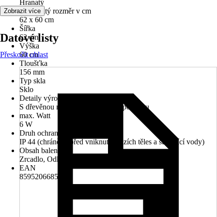
Hranatý
Jmenovitý rozměr v cm
Zobrazit více
62 x 60 cm
Šířka
Datové listy
62 cm
Výška
Přeskočit oblast
60 cm
Tloušťka
156 mm
Typ skla
Sklo
Detaily výrobku
S dřevěnou nosnou konstrukcí, S poličkou
max. Watt
6 W
Druh ochrany
IP 44 (chráněno před vniknutím cizích těles a stříkající vody)
Obsah balení
Zrcadlo, Odkládací přihrádka
EAN
8595206685202