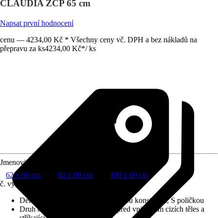
CLAUDIA ZCP 65 cm
Napsat první hodnocení
cenu — 4234,00 Kč * Všechny ceny vč. DPH a bez nákladů na
přepravu za ks
4234,00 Kč
*
/
ks
Jmenovitý rozměr v cm
62 x 60 cm
82 x 60 cm
100 x 60 cm
č. výrobku
6162506
Detaily výrobku
:
S dřevěnou nosnou konstrukcí, S poličkou
Druh ochrany
:
IP 44 (chráněno před vniknutím cizích těles a
stříkající vody)