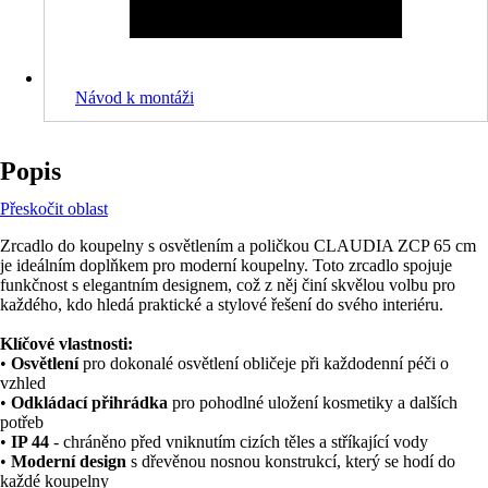
Návod k montáži
Popis
Přeskočit oblast
Zrcadlo do koupelny s osvětlením a poličkou CLAUDIA ZCP 65 cm
je ideálním doplňkem pro moderní koupelny. Toto zrcadlo spojuje
funkčnost s elegantním designem, což z něj činí skvělou volbu pro
každého, kdo hledá praktické a stylové řešení do svého interiéru.
Klíčové vlastnosti:
•
Osvětlení
pro dokonalé osvětlení obličeje při každodenní péči o
vzhled
•
Odkládací přihrádka
pro pohodlné uložení kosmetiky a dalších
potřeb
•
IP 44
- chráněno před vniknutím cizích těles a stříkající vody
•
Moderní design
s dřevěnou nosnou konstrukcí, který se hodí do
každé koupelny