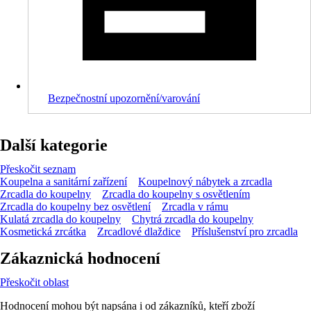
Bezpečnostní upozornění/varování
Další kategorie
Přeskočit seznam
Koupelna a sanitární zařízení
Koupelnový nábytek a zrcadla
Zrcadla do koupelny
Zrcadla do koupelny s osvětlením
Zrcadla do koupelny bez osvětlení
Zrcadla v rámu
Kulatá zrcadla do koupelny
Chytrá zrcadla do koupelny
Kosmetická zrcátka
Zrcadlové dlaždice
Příslušenství pro zrcadla
Zákaznická hodnocení
Přeskočit oblast
Hodnocení mohou být napsána i od zákazníků, kteří zboží