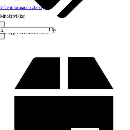
Více informací o zboží
Množství (ks)
1 ks
Prodej přes:
HORNBACH