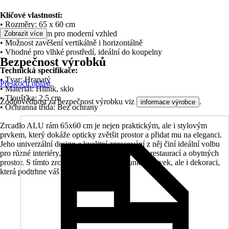
Klíčové vlastnosti:
• Rozměry: 65 x 60 cm
• Hliníkový rám pro moderní vzhled
Zobrazit více
• Možnost zavěšení vertikálně i horizontálně
• Vhodné pro vlhké prostředí, ideální do koupelny
Bezpečnost výrobků
Technická specifikace:
• Tvar: Hranatý
Přeskočit oblast
• Materiál: Hliník, sklo
• Tloušťka: 2.5 cm
Zodpovědnost za bezpečnost výrobku viz
.
informace výrobce
• Ochranná třída: Bez ochrany
Zrcadlo ALU rám 65x60 cm je nejen praktickým, ale i stylovým
prvkem, který dokáže opticky zvětšit prostor a přidat mu na eleganci.
Jeho univerzální design a kvalitní zpracování z něj činí ideální volbu
pro různé interiéry, včetně hotelových pokojů, restaurací a obytných
prostor. S tímto zrcadlem získáte nejen funkční prvek, ale i dekoraci,
která podtrhne váš osobní styl.