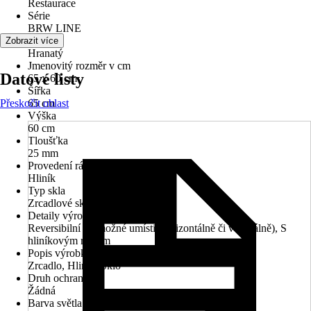
Restaurace
Série
BRW LINE
Tvar
Zobrazit více
Hranatý
Jmenovitý rozměr v cm
Datové listy
65 x 60 cm
Šířka
Přeskočit oblast
65 cm
Výška
60 cm
Tloušťka
25 mm
Provedení rámu
Hliník
Typ skla
Zrcadlové sklo
Detaily výrobku
Reversibilní (je možné umístit horizontálně či vertikálně), S
hliníkovým rámem
Popis výrobku
Zrcadlo, Hliník, Sklo
Druh ochrany
Žádná
Barva světla