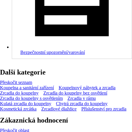
Bezpečnostní upozornění/varování
Další kategorie
Přeskočit seznam
Koupelna a sanitární zařízení
Koupelnový nábytek a zrcadla
Zrcadla do koupelny
Zrcadla do koupelny bez osvětlení
Zrcadla do koupelny s osvětlením
Zrcadla v rámu
Kulatá zrcadla do koupelny
Chytrá zrcadla do koupelny
Kosmetická zrcátka
Zrcadlové dlaždice
Příslušenství pro zrcadla
Zákaznická hodnocení
Přeskočit oblast