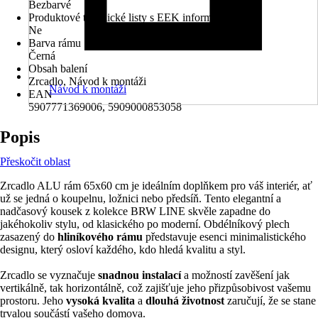
Bezbarvé
Produktové technické listy s EEK informacemi
Ne
Barva rámu
Černá
Obsah balení
Zrcadlo, Návod k montáži
Návod k montáži
EAN
5907771369006, 5909000853058
Popis
Přeskočit oblast
Zrcadlo ALU rám 65x60 cm je ideálním doplňkem pro váš interiér, ať
už se jedná o koupelnu, ložnici nebo předsíň. Tento elegantní a
nadčasový kousek z kolekce BRW LINE skvěle zapadne do
jakéhokoliv stylu, od klasického po moderní. Obdélníkový plech
zasazený do
hliníkového rámu
představuje esenci minimalistického
designu, který osloví každého, kdo hledá kvalitu a styl.
Zrcadlo se vyznačuje
snadnou instalací
a možností zavěšení jak
vertikálně, tak horizontálně, což zajišťuje jeho přizpůsobivost vašemu
prostoru. Jeho
vysoká kvalita
a
dlouhá životnost
zaručují, že se stane
trvalou součástí vašeho domova.