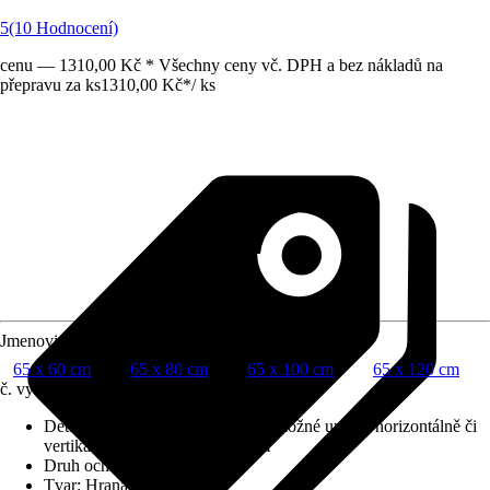
5
(10 Hodnocení)
cenu — 1310,00 Kč * Všechny ceny vč. DPH a bez nákladů na
přepravu za ks
1310,00 Kč
*
/
ks
Jmenovitý rozměr v cm
65 x 60 cm
65 x 80 cm
65 x 100 cm
65 x 120 cm
č. výrobku
10172810
Detaily výrobku
:
Reversibilní (je možné umístit horizontálně či
vertikálně), S hliníkovým rámem
Druh ochrany
:
Žádná
Tvar
:
Hranatý