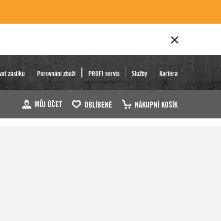
vat zásilku
Porovnání zboží
PROFI servis
Služby
Kariéra
MŮJ ÚČET
OBLÍBENÉ
NÁKUPNÍ KOŠÍK