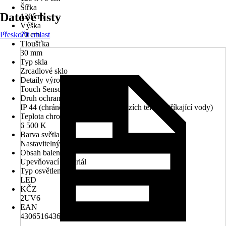
Šířka
Datové listy
120 cm
Výška
Přeskočit oblast
70 cm
Tloušťka
30 mm
Typ skla
Zrcadlové sklo
Detaily výrobku
Touch Sensor
Druh ochrany
IP 44 (chráněno před vniknutím cizích těles a stříkající vody)
Teplota chromatičnosti
6 500 K
Barva světla
Nastavitelný odstín bílé
Obsah balení
Upevňovací materiál
Typ osvětlení
LED
KČZ
2UV6
EAN
4306516436958