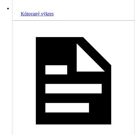
Kótovaný výkres