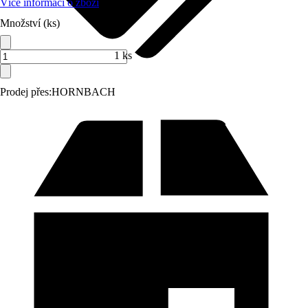
Více informací o zboží
Množství (ks)
1 ks
Prodej přes:
HORNBACH