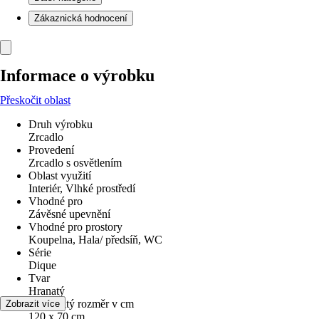
Zákaznická hodnocení
Informace o výrobku
Přeskočit oblast
Druh výrobku
Zrcadlo
Provedení
Zrcadlo s osvětlením
Oblast využití
Interiér, Vlhké prostředí
Vhodné pro
Závěsné upevnění
Vhodné pro prostory
Koupelna, Hala/ předsíň, WC
Série
Dique
Tvar
Hranatý
Jmenovitý rozměr v cm
Zobrazit více
120 x 70 cm