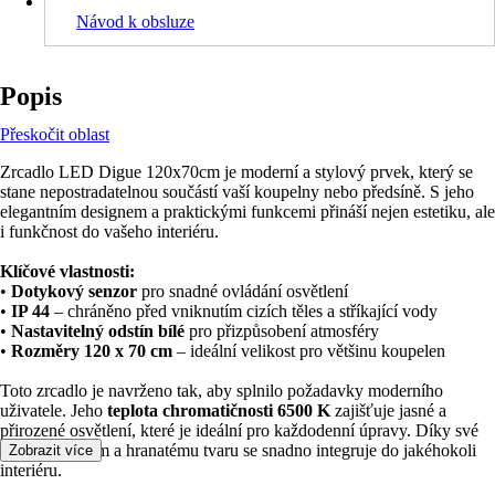
Návod k obsluze
Popis
Přeskočit oblast
Zrcadlo LED Digue 120x70cm je moderní a stylový prvek, který se
stane nepostradatelnou součástí vaší koupelny nebo předsíně. S jeho
elegantním designem a praktickými funkcemi přináší nejen estetiku, ale
i funkčnost do vašeho interiéru.
Klíčové vlastnosti:
•
Dotykový senzor
pro snadné ovládání osvětlení
•
IP 44
– chráněno před vniknutím cizích těles a stříkající vody
•
Nastavitelný odstín bílé
pro přizpůsobení atmosféry
•
Rozměry 120 x 70 cm
– ideální velikost pro většinu koupelen
Toto zrcadlo je navrženo tak, aby splnilo požadavky moderního
uživatele. Jeho
teplota chromatičnosti 6500 K
zajišťuje jasné a
přirozené osvětlení, které je ideální pro každodenní úpravy. Díky své
tloušťce 30 mm a hranatému tvaru se snadno integruje do jakéhokoli
Zobrazit více
interiéru.