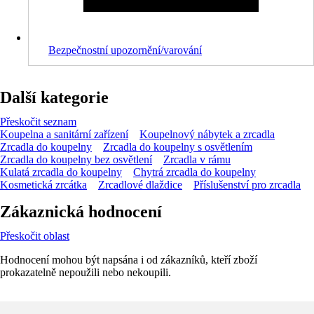
Bezpečnostní upozornění/varování
Další kategorie
Přeskočit seznam
Koupelna a sanitární zařízení
Koupelnový nábytek a zrcadla
Zrcadla do koupelny
Zrcadla do koupelny s osvětlením
Zrcadla do koupelny bez osvětlení
Zrcadla v rámu
Kulatá zrcadla do koupelny
Chytrá zrcadla do koupelny
Kosmetická zrcátka
Zrcadlové dlaždice
Příslušenství pro zrcadla
Zákaznická hodnocení
Přeskočit oblast
Hodnocení mohou být napsána i od zákazníků, kteří zboží
prokazatelně nepoužili nebo nekoupili.