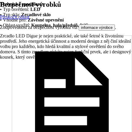
Bezpečnost výrobků
Technická specifikace:
• Typ osvětlení:
LED
• Typ skla:
Zrcadlové sklo
Přeskočit oblast
• Vhodné pro:
Závěsné upevnění
• Oblast využití:
Koupelna, hala/předsíň, WC
Zodpovědnost za bezpečnost výrobku viz
.
informace výrobce
Zrcadlo LED Digue je nejen praktické, ale také šetrné k životnímu
prostředí. Jeho energetická účinnost a moderní design z něj činí ideální
volbu pro každého, kdo hledá kvalitní a stylové osvětlení do svého
domova. S tímto zrcadlem získáte nejen funkční prvek, ale i designový
kousek, který osvěží váš prostor.