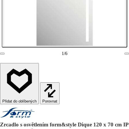
1
/
6
Porovnat
Zrcadlo s osvětlením form&style Dique 120 x 70 cm IP