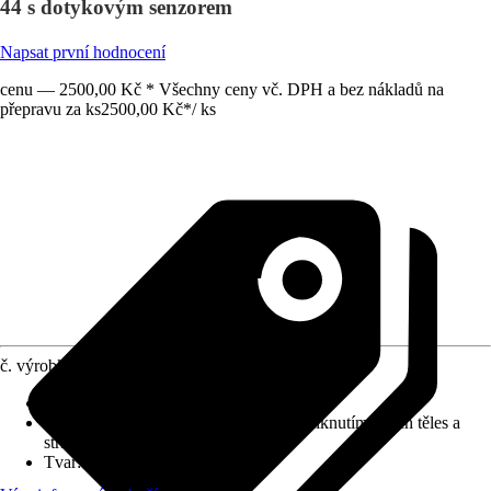
44 s dotykovým senzorem
Napsat první hodnocení
cenu — 2500,00 Kč * Všechny ceny vč. DPH a bez nákladů na
přepravu za ks
2500,00 Kč
*
/
ks
č. výrobku
12209486
Detaily výrobku
:
Touch Sensor
Druh ochrany
:
IP 44 (chráněno před vniknutím cizích těles a
stříkající vody)
Tvar
:
Hranatý