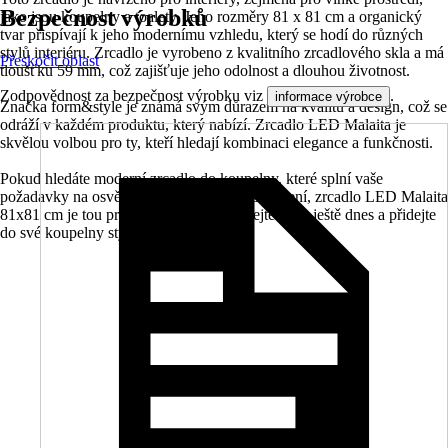
Bezpečnost výrobků
jako jsou koupelny a toalety. Jeho rozměry 81 x 81 cm a organický
tvar přispívají k jeho modernímu vzhledu, který se hodí do různých
stylů interiéru. Zrcadlo je vyrobeno z kvalitního zrcadlového skla a má
Přeskočit oblast
tloušťku 59 mm, což zajišťuje jeho odolnost a dlouhou životnost.
Zodpovědnost za bezpečnost výrobku viz
.
informace výrobce
Značka form&style je známá svým důrazem na kvalitu a design, což se
odráží v každém produktu, který nabízí. Zrcadlo LED Malaita je
skvělou volbou pro ty, kteří hledají kombinaci elegance a funkčnosti.
Pokud hledáte moderní zrcadlo do koupelny, které splní vaše
požadavky na osvětlení a ochranu proti zamlžení, zrcadlo LED Malaita
81x81 cm je tou pravou volbou. Objednejte si ho ještě dnes a přidejte
do své koupelny styl a praktičnost.