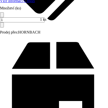
Více informací o zboží
Množství (ks)
1 ks
Prodej přes:
HORNBACH