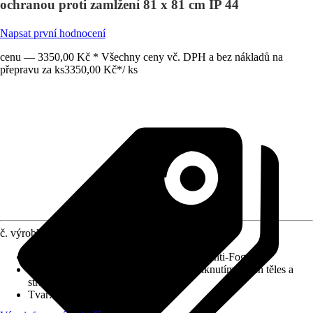
ochranou proti zamlžení 81 x 81 cm IP 44
Napsat první hodnocení
cenu — 3350,00 Kč * Všechny ceny vč. DPH a bez nákladů na
přepravu za ks
3350,00 Kč
*
/
ks
č. výrobku
12209474
Detaily výrobku
:
Touch Sensor, Systém Anti-Fog
Druh ochrany
:
IP 44 (chráněno před vniknutím cizích těles a
stříkající vody)
Tvar
:
Organický