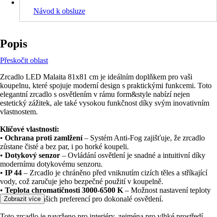
Návod k obsluze
Popis
Přeskočit oblast
Zrcadlo LED Malaita 81x81 cm je ideálním doplňkem pro vaši
koupelnu, které spojuje moderní design s praktickými funkcemi. Toto
elegantní zrcadlo s osvětlením v rámu form&style nabízí nejen
estetický zážitek, ale také vysokou funkčnost díky svým inovativním
vlastnostem.
Klíčové vlastnosti:
•
Ochrana proti zamlžení
– Systém Anti-Fog zajišťuje, že zrcadlo
zůstane čisté a bez par, i po horké koupeli.
•
Dotykový senzor
– Ovládání osvětlení je snadné a intuitivní díky
modernímu dotykovému senzoru.
•
IP 44
– Zrcadlo je chráněno před vniknutím cizích těles a stříkající
vody, což zaručuje jeho bezpečné použití v koupelně.
•
Teplota chromatičnosti 3000-6500 K
– Možnost nastavení teploty
světla podle vašich preferencí pro dokonalé osvětlení.
Zobrazit více
Toto zrcadlo je navrženo pro interiéry, zejména pro vlhké prostředí,