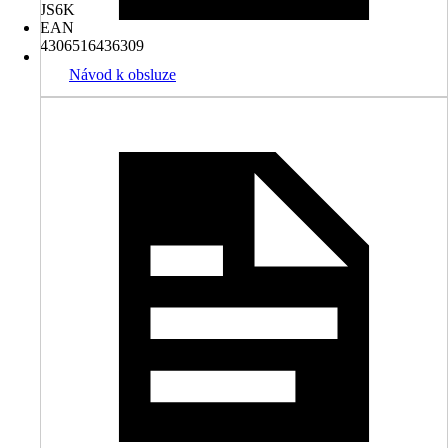
JS6K
EAN
4306516436309
Návod k obsluze