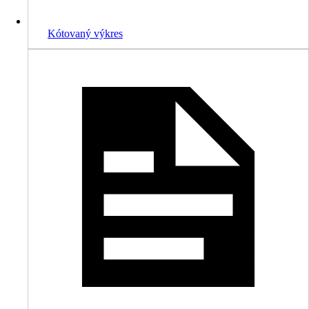
Kótovaný výkres