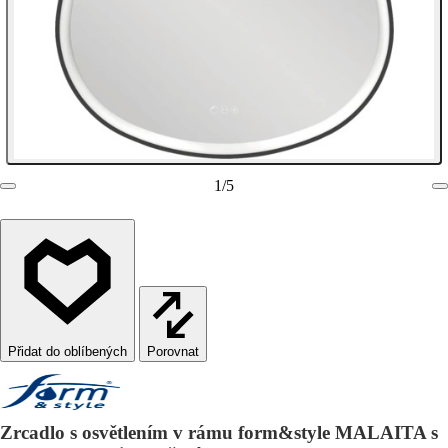
1
/
5
Porovnat
Zrcadlo s osvětlením v rámu form&style MALAITA s