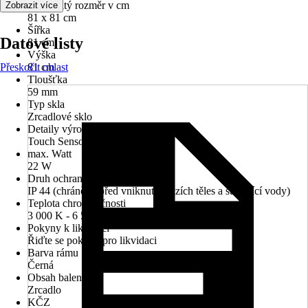
Jmenovitý rozměr v cm
Zobrazit více
81 x 81 cm
Šířka
Datové listy
81 cm
Výška
Přeskočit oblast
81 cm
Tloušťka
59 mm
Typ skla
Zrcadlové sklo
Detaily výrobku
Touch Sensor, Systém Anti-Fog
max. Watt
22 W
Druh ochrany
IP 44 (chráněno před vniknutím cizích těles a stříkající vody)
Teplota chromatičnosti
3 000 K - 6 500 K
Pokyny k likvidaci
Řiďte se pokyny pro likvidaci
Barva rámu
Černá
Obsah balení
Zrcadlo
KČZ