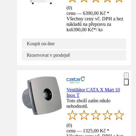
(
0
)
cenu — 6390,00 Kč *
Všechny ceny vč. DPH a bez
nákladů na přepravu za
ks
6390,00 Kč
*
/
ks
Koupit on-line
Rezervovat v prodejně
Ventilátor CATA X Mart 10
Inox T
Toto zboží zatím nikdo
nehodnotil.
(
0
)
cenu — 1325,00 Kč *