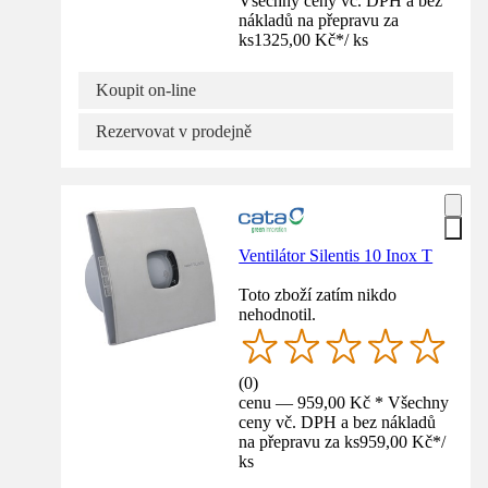
Všechny ceny vč. DPH a bez
nákladů na přepravu za
ks
1325,00 Kč
*
/
ks
Koupit on-line
Rezervovat v prodejně
Ventilátor Silentis 10 Inox T
Toto zboží zatím nikdo
nehodnotil.
(
0
)
cenu — 959,00 Kč * Všechny
ceny vč. DPH a bez nákladů
na přepravu za ks
959,00 Kč
*
/
ks