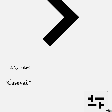
Vyhledávání
"Časovač"
Všec