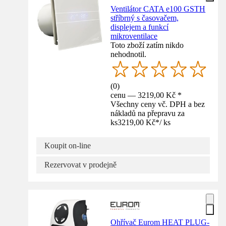
Ventilátor CATA e100 GSTH
stříbrný s časovačem,
displejem a funkcí
mikroventilace
Toto zboží zatím nikdo
nehodnotil.
(
0
)
cenu — 3219,00 Kč *
Všechny ceny vč. DPH a bez
nákladů na přepravu za
ks
3219,00 Kč
*
/
ks
Koupit on-line
Rezervovat v prodejně
Ohřívač Eurom HEAT PLUG-