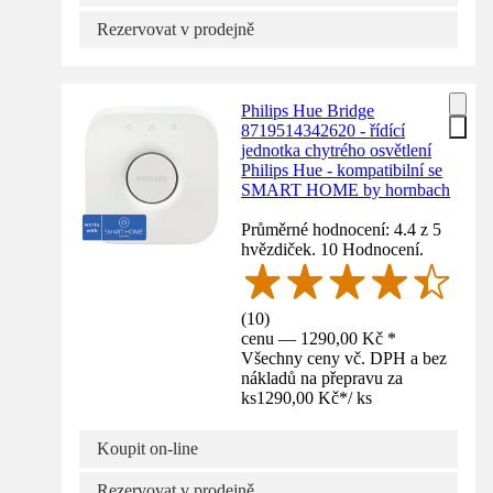
Rezervovat v prodejně
Philips Hue Bridge
8719514342620 - řídící
jednotka chytrého osvětlení
Philips Hue - kompatibilní se
SMART HOME by hornbach
Průměrné hodnocení: 4.4 z 5
hvězdiček. 10 Hodnocení.
(
10
)
cenu — 1290,00 Kč *
Všechny ceny vč. DPH a bez
nákladů na přepravu za
ks
1290,00 Kč
*
/
ks
Koupit on-line
Rezervovat v prodejně