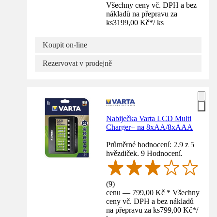
Všechny ceny vč. DPH a bez
nákladů na přepravu za
ks
3199,00 Kč
*
/
ks
Koupit on-line
Rezervovat v prodejně
Nabiječka Varta LCD Multi
Charger+ na 8xAA/8xAAA
Průměrné hodnocení: 2.9 z 5
hvězdiček. 9 Hodnocení.
(
9
)
cenu — 799,00 Kč * Všechny
ceny vč. DPH a bez nákladů
na přepravu za ks
799,00 Kč
*
/