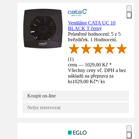
Ventilátor CATA UC 10
BLACK T černý
Průměrné hodnocení: 5 z 5
hvězdiček. 1 Hodnocení.
(
1
)
cenu — 1029,00 Kč *
Všechny ceny vč. DPH a bez
nákladů na přepravu za
ks
1029,00 Kč
*
/
ks
Koupit on-line
Nelze rezervovat