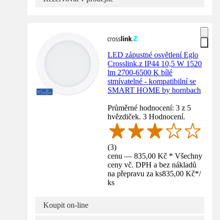
LED zápustné osvětlení Eglo
Crosslink.z IP44 10,5 W 1520
lm 2700-6500 K bílé
stmívatelné - kompatibilní se
SMART HOME by hornbach
Průměrné hodnocení: 3 z 5
hvězdiček. 3 Hodnocení.
(
3
)
cenu — 835,00 Kč * Všechny
ceny vč. DPH a bez nákladů
na přepravu za ks
835,00 Kč
*
/
ks
Koupit on-line