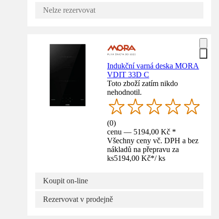
Nelze rezervovat
Indukční varná deska MORA
VDIT 33D C
Toto zboží zatím nikdo
nehodnotil.
(
0
)
cenu — 5194,00 Kč *
Všechny ceny vč. DPH a bez
nákladů na přepravu za
ks
5194,00 Kč
*
/
ks
Koupit on-line
Rezervovat v prodejně