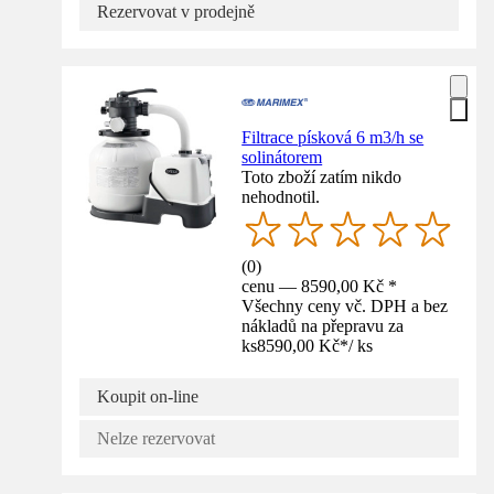
Rezervovat v prodejně
Filtrace písková 6 m3/h se
solinátorem
Toto zboží zatím nikdo
nehodnotil.
(
0
)
cenu — 8590,00 Kč *
Všechny ceny vč. DPH a bez
nákladů na přepravu za
ks
8590,00 Kč
*
/
ks
Koupit on-line
Nelze rezervovat