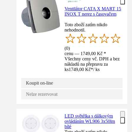
Ventilátor CATA X MART 15
INOX T nerez s časovačem
Toto zboží zatím nikdo
nehodnotil.
(
0
)
cenu — 1749,00 Kč *
Všechny ceny vč. DPH a bez
nákladů na přepravu za
ks
1749,00 Kč
*
/
ks
Koupit on-line
Nelze rezervovat
LED světélka s dálkovým
ovládáním WL906 3x50lm
bílé
Toto zboží zatím nikdo