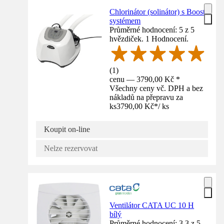
Chlorinátor (solinátor) s Boost
systémem
Průměrné hodnocení: 5 z 5
hvězdiček. 1 Hodnocení.
(
1
)
cenu — 3790,00 Kč *
Všechny ceny vč. DPH a bez
nákladů na přepravu za
ks
3790,00 Kč
*
/
ks
Koupit on-line
Nelze rezervovat
Ventilátor CATA UC 10 H
bílý
Průměrné hodnocení: 3.3 z 5