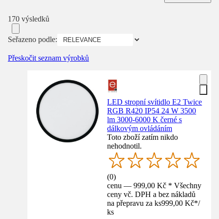
170 výsledků
Seřazeno podle:
Přeskočit seznam výrobků
LED stropní svítidlo E2 Twice
RGB R420 IP54 24 W 3500
lm 3000-6000 K černé s
dálkovým ovládáním
Toto zboží zatím nikdo
nehodnotil.
(
0
)
cenu — 999,00 Kč * Všechny
ceny vč. DPH a bez nákladů
na přepravu za ks
999,00 Kč
*
/
ks