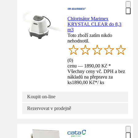
Chlorinátor Marimex
KRYSTAL CLEAR do 8,3
m3
Toto zboží zatím nikdo
nehodnotil.
(
0
)
cenu — 1890,00 Kč *
Všechny ceny vč. DPH a bez
nákladů na přepravu za
ks
1890,00 Kč
*
/
ks
Koupit on-line
Rezervovat v prodejně