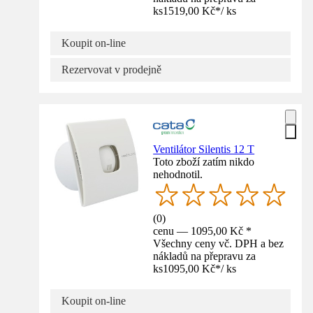
ks
1519,00 Kč
*
/
ks
Koupit on-line
Rezervovat v prodejně
Ventilátor Silentis 12 T
Toto zboží zatím nikdo
nehodnotil.
(
0
)
cenu — 1095,00 Kč *
Všechny ceny vč. DPH a bez
nákladů na přepravu za
ks
1095,00 Kč
*
/
ks
Koupit on-line