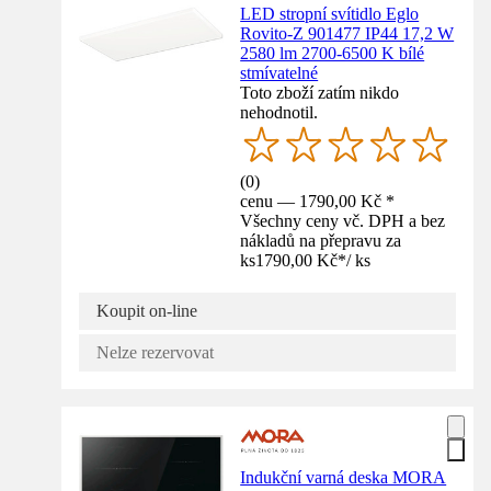
LED stropní svítidlo Eglo
Rovito-Z 901477 IP44 17,2 W
2580 lm 2700-6500 K bílé
stmívatelné
Toto zboží zatím nikdo
nehodnotil.
(
0
)
cenu — 1790,00 Kč *
Všechny ceny vč. DPH a bez
nákladů na přepravu za
ks
1790,00 Kč
*
/
ks
Koupit on-line
Nelze rezervovat
Indukční varná deska MORA