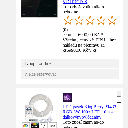
VDIT 65D X
Toto zboží zatím nikdo
nehodnotil.
(
0
)
cenu — 6990,00 Kč *
Všechny ceny vč. DPH a bez
nákladů na přepravu za
ks
6990,00 Kč
*
/
ks
Koupit on-line
Nelze rezervovat
LED pásek KingBerry 31433
RGB 3W 100x LED 10m s
dálkovým ovládáním
Toto zboží zatím nikdo
nehodnotil.