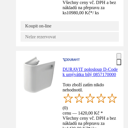
Všechny ceny vč. DPH a bez
nákladů na přepravu za
ks
10980,00 Kč
*
/
ks
Koupit on-line
Nelze rezervovat
DURAVIT polosloup D-Code
k umývátku bílý 0857170000
Toto zboží zatím nikdo
nehodnotil.
(
0
)
cenu — 1420,00 Kč *
Všechny ceny vč. DPH a bez
nákladů na přepravu za