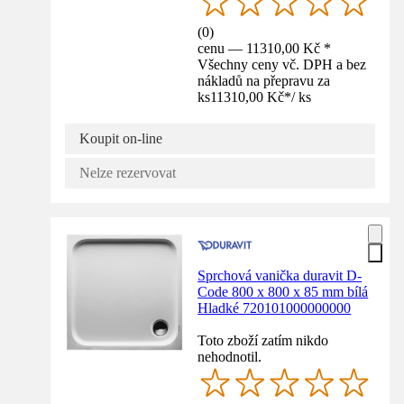
(
0
)
cenu — 11310,00 Kč *
Všechny ceny vč. DPH a bez
nákladů na přepravu za
ks
11310,00 Kč
*
/
ks
Koupit on-line
Nelze rezervovat
Sprchová vanička duravit D-
Code 800 x 800 x 85 mm bílá
Hladké 720101000000000
Toto zboží zatím nikdo
nehodnotil.