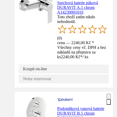
Sprchová baterie páková
DURAVIT A.1 chrom
A14230001010
Toto zboží zatím nikdo
nehodnotil.
(
0
)
cenu — 2240,00 Kč *
Všechny ceny vč. DPH a bez
nákladů na přepravu za
ks
2240,00 Kč
*
/
ks
Koupit on-line
Nelze rezervovat
Podomítková vanová baterie
DURAVIT B.1 chrom