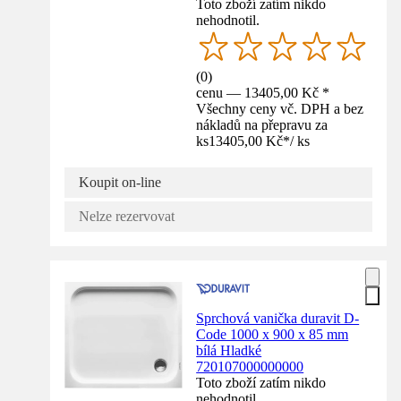
Toto zboží zatím nikdo
nehodnotil.
(
0
)
cenu — 13405,00 Kč *
Všechny ceny vč. DPH a bez
nákladů na přepravu za
ks
13405,00 Kč
*
/
ks
Koupit on-line
Nelze rezervovat
Sprchová vanička duravit D-
Code 1000 x 900 x 85 mm
bílá Hladké
720107000000000
Toto zboží zatím nikdo
nehodnotil.