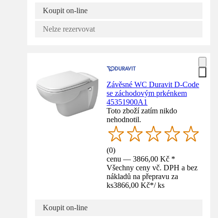
Koupit on-line
Nelze rezervovat
Závěsné WC Duravit D-Code
se záchodovým prkénkem
45351900A1
Toto zboží zatím nikdo
nehodnotil.
(
0
)
cenu — 3866,00 Kč *
Všechny ceny vč. DPH a bez
nákladů na přepravu za
ks
3866,00 Kč
*
/
ks
Koupit on-line