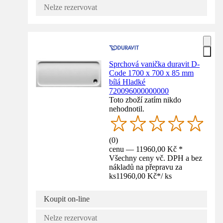
Nelze rezervovat
Sprchová vanička duravit D-
Code 1700 x 700 x 85 mm
bílá Hladké
720096000000000
Toto zboží zatím nikdo
nehodnotil.
(
0
)
cenu — 11960,00 Kč *
Všechny ceny vč. DPH a bez
nákladů na přepravu za
ks
11960,00 Kč
*
/
ks
Koupit on-line
Nelze rezervovat