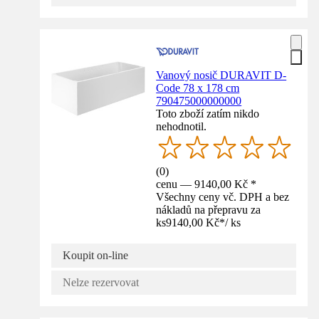
Vanový nosič DURAVIT D-
Code 78 x 178 cm
790475000000000
Toto zboží zatím nikdo
nehodnotil.
(
0
)
cenu — 9140,00 Kč *
Všechny ceny vč. DPH a bez
nákladů na přepravu za
ks
9140,00 Kč
*
/
ks
Koupit on-line
Nelze rezervovat