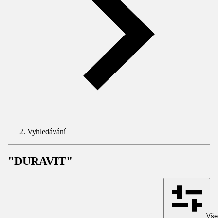
Vyhledávání
"DURAVIT"
Všec