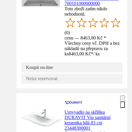
700101000000000
Toto zboží zatím nikdo
nehodnotil.
(
0
)
cenu — 8463,00 Kč *
Všechny ceny vč. DPH a bez
nákladů na přepravu za
ks
8463,00 Kč
*
/
ks
Koupit on-line
Nelze rezervovat
Umyvadlo na skříňku
DURAVIT Viu sanitární
keramika bílá 83 cm
23448300001