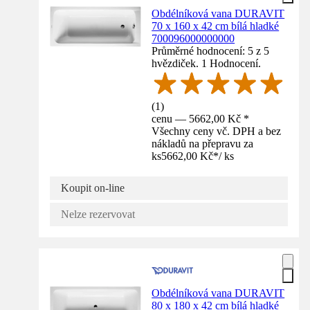
Obdélníková vana DURAVIT
70 x 160 x 42 cm bílá hladké
700096000000000
Průměrné hodnocení: 5 z 5
hvězdiček. 1 Hodnocení.
(
1
)
cenu — 5662,00 Kč *
Všechny ceny vč. DPH a bez
nákladů na přepravu za
ks
5662,00 Kč
*
/
ks
Koupit on-line
Nelze rezervovat
Obdélníková vana DURAVIT
80 x 180 x 42 cm bílá hladké