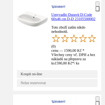
Umyvadlo Duravit D-Code
60x46 cm D-D 23105500002
Toto zboží zatím nikdo
nehodnotil.
(
0
)
cenu — 1590,00 Kč *
Všechny ceny vč. DPH a bez
nákladů na přepravu za
ks
1590,00 Kč
*
/
ks
Koupit on-line
Nelze rezervovat