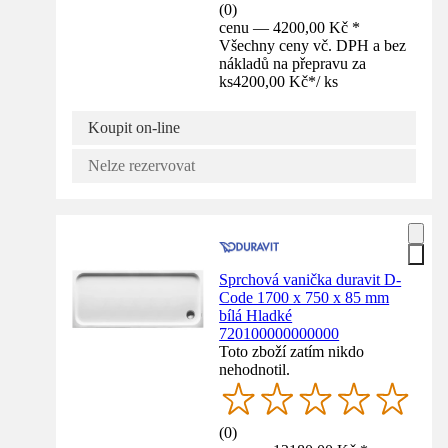
(
0
)
cenu — 4200,00 Kč *
Všechny ceny vč. DPH a bez
nákladů na přepravu za
ks
4200,00 Kč
*
/
ks
Koupit on-line
Nelze rezervovat
Sprchová vanička duravit D-
Code 1700 x 750 x 85 mm
bílá Hladké
720100000000000
Toto zboží zatím nikdo
nehodnotil.
(
0
)