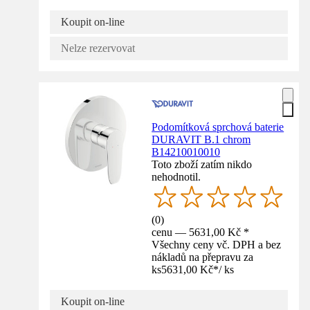
Koupit on-line
Nelze rezervovat
Podomítková sprchová baterie
DURAVIT B.1 chrom
B14210010010
Toto zboží zatím nikdo
nehodnotil.
(
0
)
cenu — 5631,00 Kč *
Všechny ceny vč. DPH a bez
nákladů na přepravu za
ks
5631,00 Kč
*
/
ks
Koupit on-line