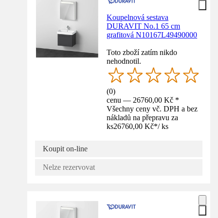
Koupelnová sestava
DURAVIT No.1 65 cm
grafitová N10167L49490000
Toto zboží zatím nikdo
nehodnotil.
(
0
)
cenu — 26760,00 Kč *
Všechny ceny vč. DPH a bez
nákladů na přepravu za
ks
26760,00 Kč
*
/
ks
Koupit on-line
Nelze rezervovat