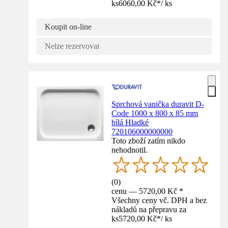
ks
6060,00 Kč
*
/
ks
Koupit on-line
Nelze rezervovat
Sprchová vanička duravit D-
Code 1000 x 800 x 85 mm
bílá Hladké
720106000000000
Toto zboží zatím nikdo
nehodnotil.
(
0
)
cenu — 5720,00 Kč *
Všechny ceny vč. DPH a bez
nákladů na přepravu za
ks
5720,00 Kč
*
/
ks