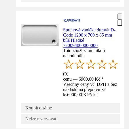
Sprchová vanička duravit D-
Code 1200 x 700 x 85 mm
bílá Hladké
720094000000000
Toto zboží zatím nikdo
nehodnotil.
(
0
)
cenu — 6900,00 Kč *
Všechny ceny vč. DPH a bez
nákladů na přepravu za
ks
6900,00 Kč
*
/
ks
Koupit on-line
Nelze rezervovat