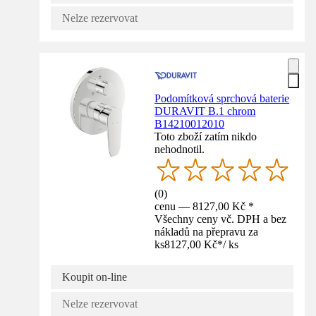
Nelze rezervovat
Podomítková sprchová baterie
DURAVIT B.1 chrom
B14210012010
Toto zboží zatím nikdo
nehodnotil.
(
0
)
cenu — 8127,00 Kč *
Všechny ceny vč. DPH a bez
nákladů na přepravu za
ks
8127,00 Kč
*
/
ks
Koupit on-line
Nelze rezervovat