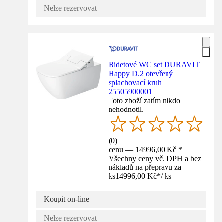
Nelze rezervovat
Bidetové WC set DURAVIT
Happy D.2 otevřený
splachovací kruh
25505900001
Toto zboží zatím nikdo
nehodnotil.
(
0
)
cenu — 14996,00 Kč *
Všechny ceny vč. DPH a bez
nákladů na přepravu za
ks
14996,00 Kč
*
/
ks
Koupit on-line
Nelze rezervovat