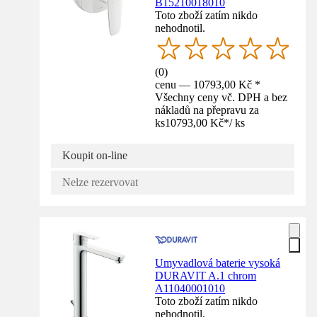
B15210018010
Toto zboží zatím nikdo
nehodnotil.
(
0
)
cenu — 10793,00 Kč *
Všechny ceny vč. DPH a bez
nákladů na přepravu za
ks
10793,00 Kč
*
/
ks
Koupit on-line
Nelze rezervovat
Umyvadlová baterie vysoká
DURAVIT A.1 chrom
A11040001010
Toto zboží zatím nikdo
nehodnotil.