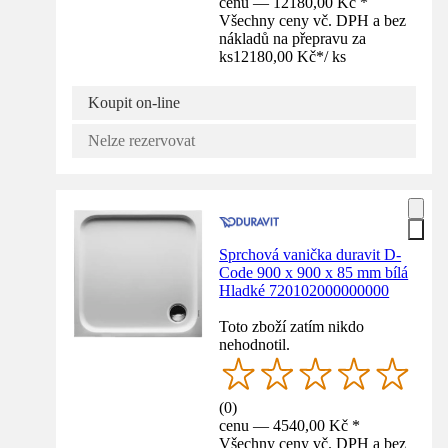
cenu — 12180,00 Kč *
Všechny ceny vč. DPH a bez
nákladů na přepravu za
ks
12180,00 Kč
*
/
ks
Koupit on-line
Nelze rezervovat
Sprchová vanička duravit D-
Code 900 x 900 x 85 mm bílá
Hladké 720102000000000
Toto zboží zatím nikdo
nehodnotil.
(
0
)
cenu — 4540,00 Kč *
Všechny ceny vč. DPH a bez