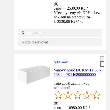
(
0
)
cenu — 2530,00 Kč *
Všechny ceny vč. DPH a bez
nákladů na přepravu za
ks
2530,00 Kč
*
/
ks
Koupit on-line
Nelze rezervovat
Vanový nosič DURAVIT 68 x
158 cm 791468000000000
Toto zboží zatím nikdo
nehodnotil.
(
0
)
cenu — 10980,00 Kč *