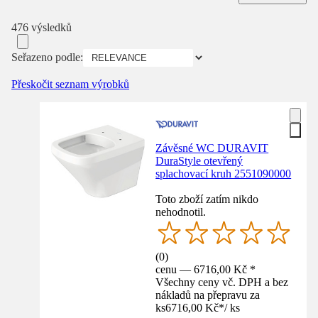
476 výsledků
Seřazeno podle:
Přeskočit seznam výrobků
Závěsné WC DURAVIT
DuraStyle otevřený
splachovací kruh 2551090000
Toto zboží zatím nikdo
nehodnotil.
(
0
)
cenu — 6716,00 Kč *
Všechny ceny vč. DPH a bez
nákladů na přepravu za
ks
6716,00 Kč
*
/
ks