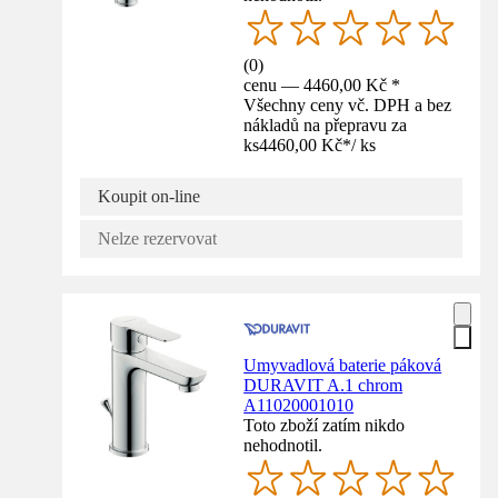
(
0
)
cenu — 4460,00 Kč *
Všechny ceny vč. DPH a bez
nákladů na přepravu za
ks
4460,00 Kč
*
/
ks
Koupit on-line
Nelze rezervovat
Umyvadlová baterie páková
DURAVIT A.1 chrom
A11020001010
Toto zboží zatím nikdo
nehodnotil.