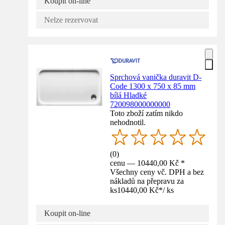
Koupit on-line
Nelze rezervovat
Sprchová vanička duravit D-
Code 1300 x 750 x 85 mm
bílá Hladké
720098000000000
Toto zboží zatím nikdo
nehodnotil.
(
0
)
cenu — 10440,00 Kč *
Všechny ceny vč. DPH a bez
nákladů na přepravu za
ks
10440,00 Kč
*
/
ks
Koupit on-line