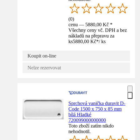
(
0
)
cenu — 5880,00 Kč *
Všechny ceny vč. DPH a bez
nákladů na přepravu za
ks
5880,00 Kč
*
/
ks
Koupit on-line
Nelze rezervovat
Sprchová vanička duravit D-
Code 1500 x 750 x 85 mm
bílá Hladké
720099000000000
Toto zboží zatím nikdo
nehodnotil.