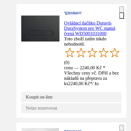
Ovládací tlačítko Duravit-
DuraSystem pro WC matná
černá WD5001031000
Toto zboží zatím nikdo
nehodnotil.
(
0
)
cenu — 2240,00 Kč *
Všechny ceny vč. DPH a bez
nákladů na přepravu za
ks
2240,00 Kč
*
/
ks
Koupit on-line
Nelze rezervovat