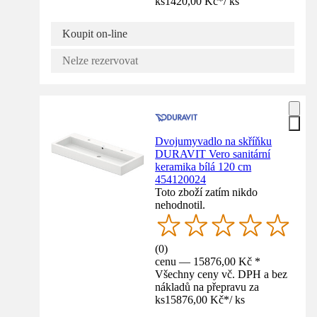
ks
1420,00 Kč
*
/
ks
Koupit on-line
Nelze rezervovat
Dvojumyvadlo na skříňku
DURAVIT Vero sanitární
keramika bílá 120 cm
454120024
Toto zboží zatím nikdo
nehodnotil.
(
0
)
cenu — 15876,00 Kč *
Všechny ceny vč. DPH a bez
nákladů na přepravu za
ks
15876,00 Kč
*
/
ks