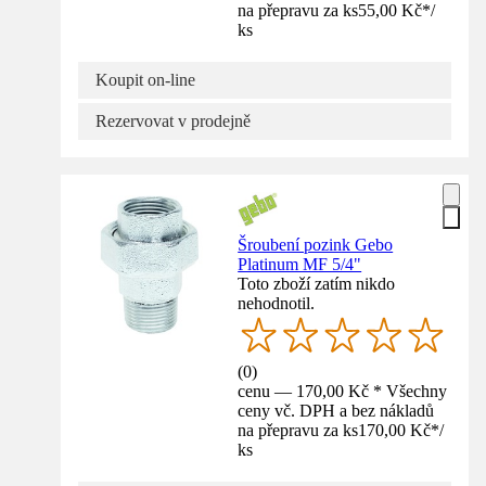
na přepravu za ks
55,00 Kč
*
/
ks
Koupit on-line
Rezervovat v prodejně
Šroubení pozink Gebo
Platinum MF 5/4"
Toto zboží zatím nikdo
nehodnotil.
(
0
)
cenu — 170,00 Kč * Všechny
ceny vč. DPH a bez nákladů
na přepravu za ks
170,00 Kč
*
/
ks