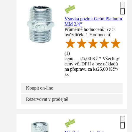
Vsuvka pozink Gebo Platinum
MM 3/4“
Průměrné hodnocení: 5 z 5
hvězdiček. 1 Hodnocení.
(
1
)
cenu — 25,00 Kč * Všechny
ceny vč. DPH a bez nákladů
na přepravu za ks
25,00 Kč
*
/
ks
Koupit on-line
Rezervovat v prodejně