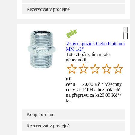
Rezervovat v prodejně
Vsuvka pozink Gebo Platinum
MM 1/2“
Toto zboží zatím nikdo
nehodnotil.
(
0
)
cenu — 20,00 Kč * Všechny
ceny vč. DPH a bez nákladů
na přepravu za ks
20,00 Kč
*
/
ks
Koupit on-line
Rezervovat v prodejně