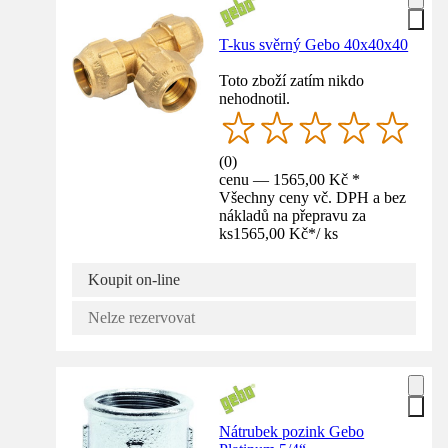
T-kus svěrný Gebo 40x40x40
Toto zboží zatím nikdo
nehodnotil.
(
0
)
cenu — 1565,00 Kč *
Všechny ceny vč. DPH a bez
nákladů na přepravu za
ks
1565,00 Kč
*
/
ks
Koupit on-line
Nelze rezervovat
Nátrubek pozink Gebo