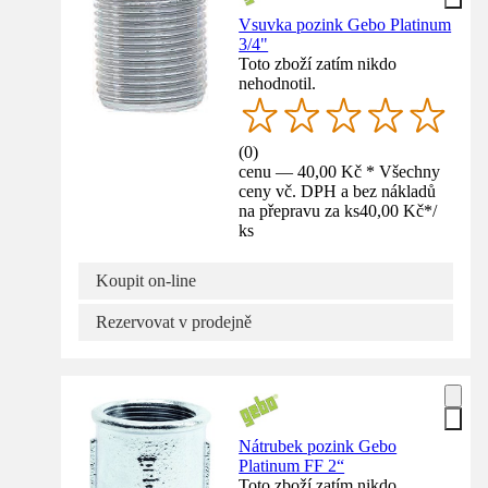
Vsuvka pozink Gebo Platinum
3/4"
Toto zboží zatím nikdo
nehodnotil.
(
0
)
cenu — 40,00 Kč * Všechny
ceny vč. DPH a bez nákladů
na přepravu za ks
40,00 Kč
*
/
ks
Koupit on-line
Rezervovat v prodejně
Nátrubek pozink Gebo
Platinum FF 2“
Toto zboží zatím nikdo