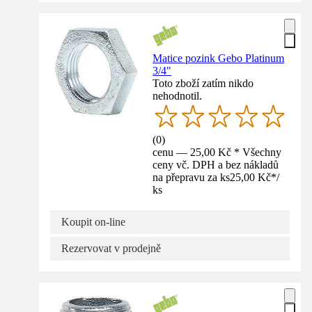
Matice pozink Gebo Platinum
3/4"
Toto zboží zatím nikdo
nehodnotil.
(
0
)
cenu — 25,00 Kč * Všechny
ceny vč. DPH a bez nákladů
na přepravu za ks
25,00 Kč
*
/
ks
Koupit on-line
Rezervovat v prodejně