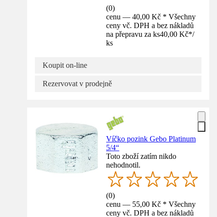
(
0
)
cenu — 40,00 Kč * Všechny
ceny vč. DPH a bez nákladů
na přepravu za ks
40,00 Kč
*
/
ks
Koupit on-line
Rezervovat v prodejně
Víčko pozink Gebo Platinum
5/4“
Toto zboží zatím nikdo
nehodnotil.
(
0
)
cenu — 55,00 Kč * Všechny
ceny vč. DPH a bez nákladů