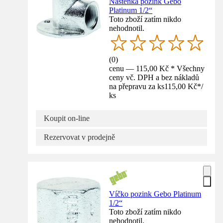
Nástěnka pozink Gebo
Platinum 1/2“
Toto zboží zatím nikdo
nehodnotil.
(
0
)
cenu — 115,00 Kč * Všechny
ceny vč. DPH a bez nákladů
na přepravu za ks
115,00 Kč
*
/
ks
Koupit on-line
Rezervovat v prodejně
Víčko pozink Gebo Platinum
1/2“
Toto zboží zatím nikdo
nehodnotil.