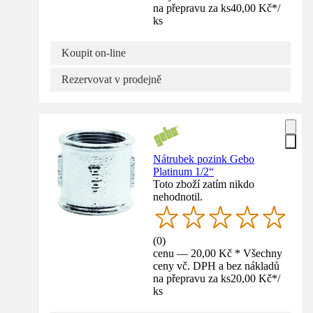
na přepravu za ks
40,00 Kč
*
/
ks
Koupit on-line
Rezervovat v prodejně
Nátrubek pozink Gebo
Platinum 1/2“
Toto zboží zatím nikdo
nehodnotil.
(
0
)
cenu — 20,00 Kč * Všechny
ceny vč. DPH a bez nákladů
na přepravu za ks
20,00 Kč
*
/
ks