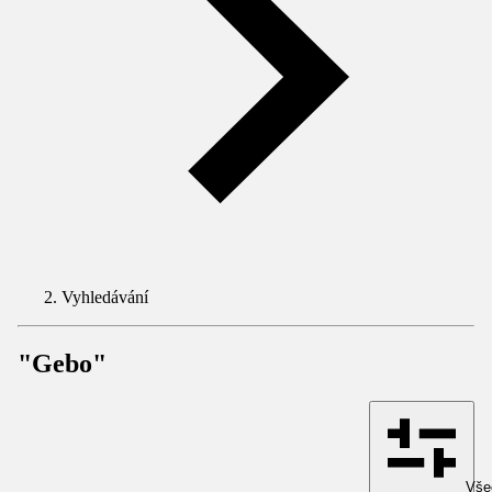
Vyhledávání
"Gebo"
Všec