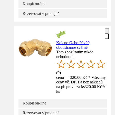
Koupit on-line
Rezervovat v prodejně
Koleno Gebo 20x20,
oboustranné svěrné
Toto zboží zatím nikdo
nehodnotil.
(
0
)
cenu — 320,00 Kč * Všechny
ceny vč. DPH a bez nákladů
na přepravu za ks
320,00 Kč
*
/
ks
Koupit on-line
Rezervovat v prodejně