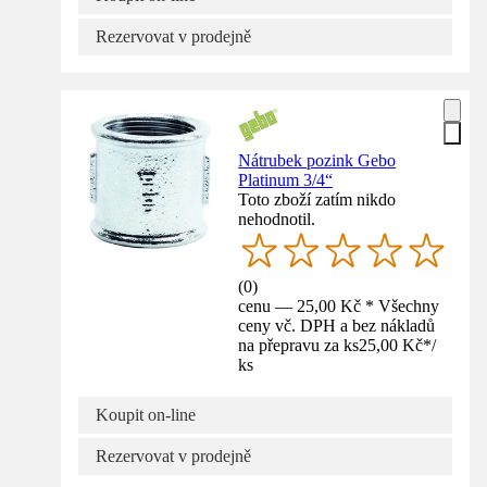
Rezervovat v prodejně
Nátrubek pozink Gebo
Platinum 3/4“
Toto zboží zatím nikdo
nehodnotil.
(
0
)
cenu — 25,00 Kč * Všechny
ceny vč. DPH a bez nákladů
na přepravu za ks
25,00 Kč
*
/
ks
Koupit on-line
Rezervovat v prodejně