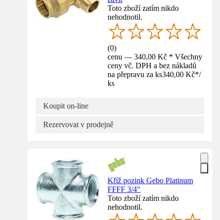
Toto zboží zatím nikdo
nehodnotil.
(
0
)
cenu — 340,00 Kč * Všechny
ceny vč. DPH a bez nákladů
na přepravu za ks
340,00 Kč
*
/
ks
Koupit on-line
Rezervovat v prodejně
Kříž pozink Gebo Platinum
FFFF 3/4"
Toto zboží zatím nikdo
nehodnotil.