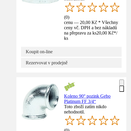
(
0
)
cenu — 20,00 Kč * Všechny
ceny vč. DPH a bez nákladů
na přepravu za ks
20,00 Kč
*
/
ks
Koupit on-line
Rezervovat v prodejně
Koleno 90° pozink Gebo
Platinum FF 3/4“
Toto zboží zatím nikdo
nehodnotil.
(
0
)