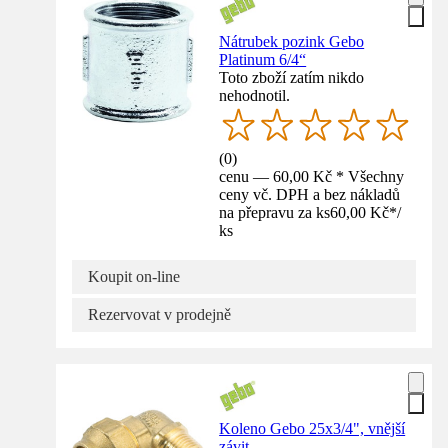
Nátrubek pozink Gebo
Platinum 6/4“
Toto zboží zatím nikdo
nehodnotil.
(
0
)
cenu — 60,00 Kč * Všechny
ceny vč. DPH a bez nákladů
na přepravu za ks
60,00 Kč
*
/
ks
Koupit on-line
Rezervovat v prodejně
Koleno Gebo 25x3/4", vnější
závit