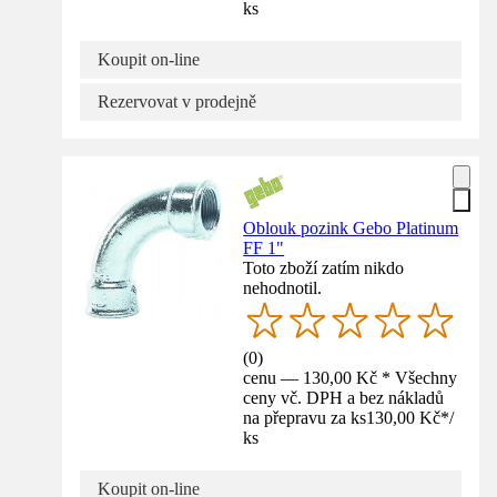
ks
Koupit on-line
Rezervovat v prodejně
Oblouk pozink Gebo Platinum
FF 1"
Toto zboží zatím nikdo
nehodnotil.
(
0
)
cenu — 130,00 Kč * Všechny
ceny vč. DPH a bez nákladů
na přepravu za ks
130,00 Kč
*
/
ks
Koupit on-line