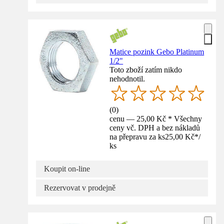
Matice pozink Gebo Platinum
1/2"
Toto zboží zatím nikdo
nehodnotil.
(
0
)
cenu — 25,00 Kč * Všechny
ceny vč. DPH a bez nákladů
na přepravu za ks
25,00 Kč
*
/
ks
Koupit on-line
Rezervovat v prodejně