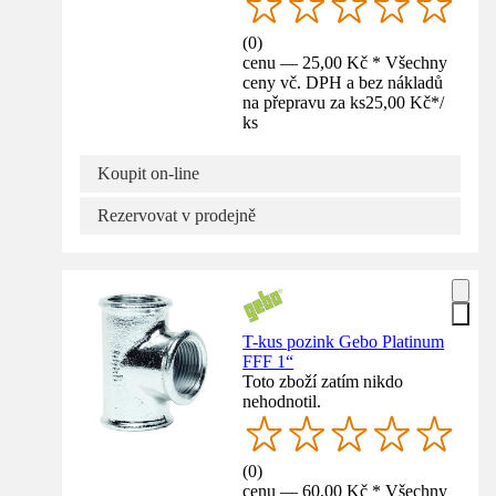
(
0
)
cenu — 25,00 Kč * Všechny
ceny vč. DPH a bez nákladů
na přepravu za ks
25,00 Kč
*
/
ks
Koupit on-line
Rezervovat v prodejně
T-kus pozink Gebo Platinum
FFF 1“
Toto zboží zatím nikdo
nehodnotil.
(
0
)
cenu — 60,00 Kč * Všechny