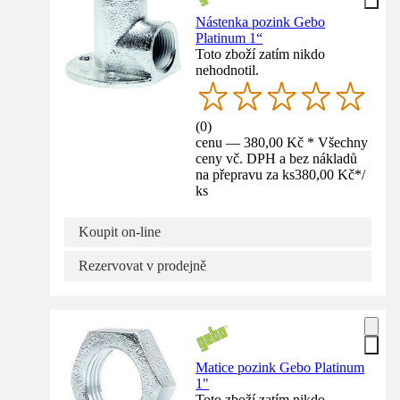
Nástenka pozink Gebo
Platinum 1“
Toto zboží zatím nikdo
nehodnotil.
(
0
)
cenu — 380,00 Kč * Všechny
ceny vč. DPH a bez nákladů
na přepravu za ks
380,00 Kč
*
/
ks
Koupit on-line
Rezervovat v prodejně
Matice pozink Gebo Platinum
1"
Toto zboží zatím nikdo