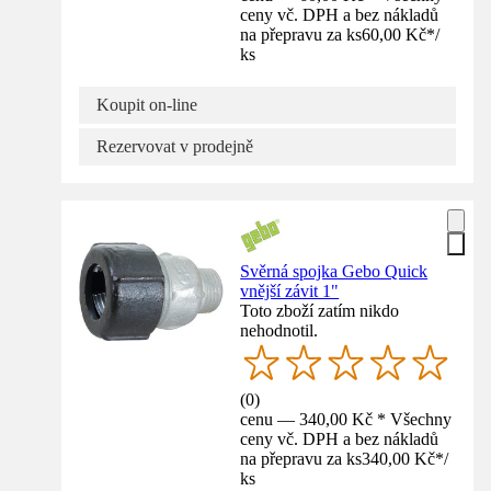
ceny vč. DPH a bez nákladů
na přepravu za ks
60,00 Kč
*
/
ks
Koupit on-line
Rezervovat v prodejně
Svěrná spojka Gebo Quick
vnější závit 1"
Toto zboží zatím nikdo
nehodnotil.
(
0
)
cenu — 340,00 Kč * Všechny
ceny vč. DPH a bez nákladů
na přepravu za ks
340,00 Kč
*
/
ks