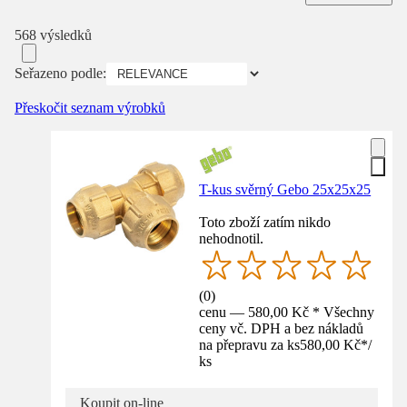
568 výsledků
Seřazeno podle:
Přeskočit seznam výrobků
T-kus svěrný Gebo 25x25x25
Toto zboží zatím nikdo
nehodnotil.
(
0
)
cenu — 580,00 Kč * Všechny
ceny vč. DPH a bez nákladů
na přepravu za ks
580,00 Kč
*
/
ks
Koupit on-line