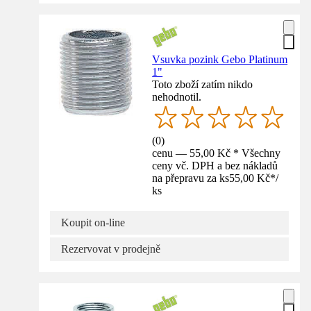
Vsuvka pozink Gebo Platinum
1"
Toto zboží zatím nikdo
nehodnotil.
(
0
)
cenu — 55,00 Kč * Všechny
ceny vč. DPH a bez nákladů
na přepravu za ks
55,00 Kč
*
/
ks
Koupit on-line
Rezervovat v prodejně