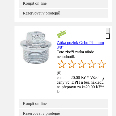
Koupit on-line
Rezervovat v prodejně
Zátka pozink Gebo Platinum
3/8"
Toto zboží zatím nikdo
nehodnotil.
(
0
)
cenu — 20,00 Kč * Všechny
ceny vč. DPH a bez nákladů
na přepravu za ks
20,00 Kč
*
/
ks
Koupit on-line
Rezervovat v prodejně