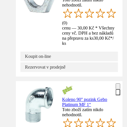
nehodnotil.
(
0
)
cenu — 30,00 Kč * Všechny
ceny vč. DPH a bez nákladů
na přepravu za ks
30,00 Kč
*
/
ks
Koupit on-line
Rezervovat v prodejně
Koleno 90° pozink Gebo
Platinum MF 1“
Toto zboží zatím nikdo
nehodnotil.