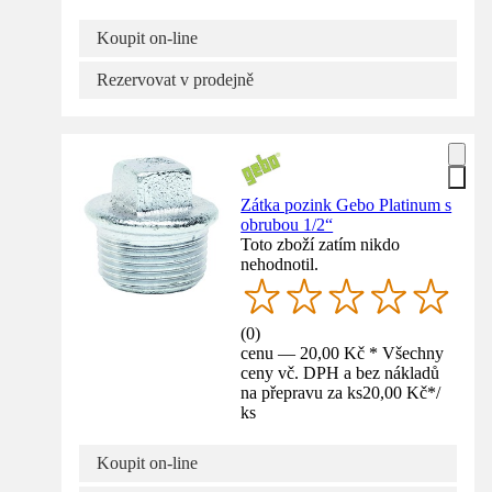
Koupit on-line
Rezervovat v prodejně
Zátka pozink Gebo Platinum s
obrubou 1/2“
Toto zboží zatím nikdo
nehodnotil.
(
0
)
cenu — 20,00 Kč * Všechny
ceny vč. DPH a bez nákladů
na přepravu za ks
20,00 Kč
*
/
ks
Koupit on-line