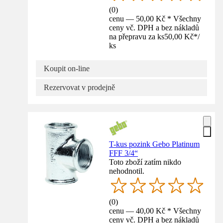
(
0
)
cenu — 50,00 Kč * Všechny
ceny vč. DPH a bez nákladů
na přepravu za ks
50,00 Kč
*
/
ks
Koupit on-line
Rezervovat v prodejně
T-kus pozink Gebo Platinum
FFF 3/4“
Toto zboží zatím nikdo
nehodnotil.
(
0
)
cenu — 40,00 Kč * Všechny
ceny vč. DPH a bez nákladů