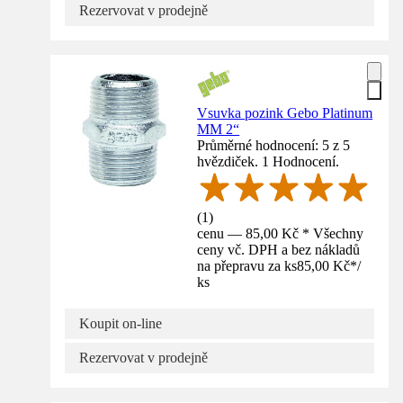
Rezervovat v prodejně
Vsuvka pozink Gebo Platinum
MM 2“
Průměrné hodnocení: 5 z 5
hvězdiček. 1 Hodnocení.
(
1
)
cenu — 85,00 Kč * Všechny
ceny vč. DPH a bez nákladů
na přepravu za ks
85,00 Kč
*
/
ks
Koupit on-line
Rezervovat v prodejně