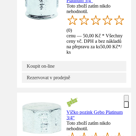
Platinum 5/4“
Toto zboží zatím nikdo
nehodnotil.
(
0
)
cenu — 50,00 Kč * Všechny
ceny vč. DPH a bez nákladů
na přepravu za ks
50,00 Kč
*
/
ks
Koupit on-line
Rezervovat v prodejně
Víčko pozink Gebo Platinum
3/4“
Toto zboží zatím nikdo
nehodnotil.